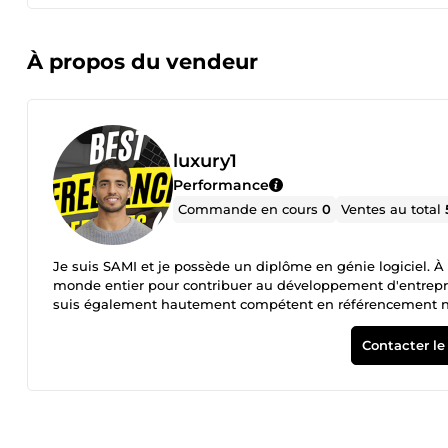
À propos du vendeur
luxury1
Performance
Commande en cours
0
Ventes au total
Je suis SAMI et je possède un diplôme en génie logiciel. À
monde entier pour contribuer au développement d'entrepri
suis également hautement compétent en référencement natur
numérique, en conception graphique, ainsi qu'en concept
mon actif. Fort de ces compétences, je suis confiant dans m
Contacter le
monde en offrant un service de qualité. N'hésitez pas à me c