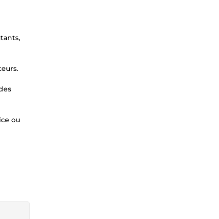
tants,
teurs.
 des
ice ou