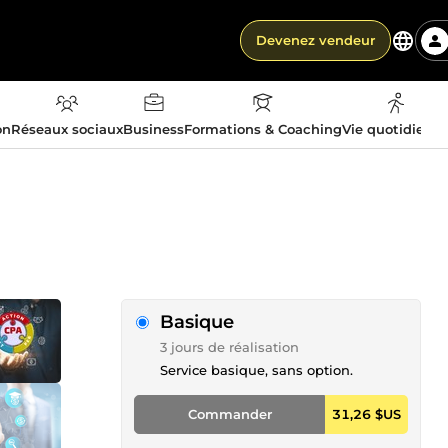
Devenez vendeur
on
Réseaux sociaux
Business
Formations & Coaching
Vie quotidienn
Basique
3 jours de réalisation
Service basique, sans option.
Commander
31,26 $US