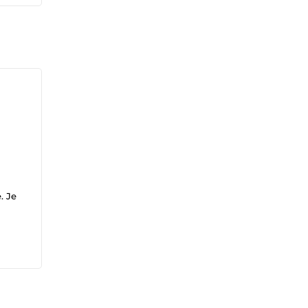
. Je
ce à