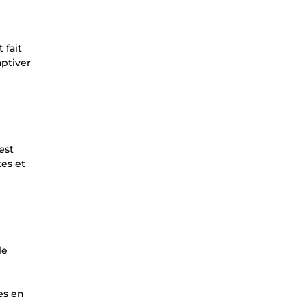
 fait
aptiver
est
tes et
le
es en