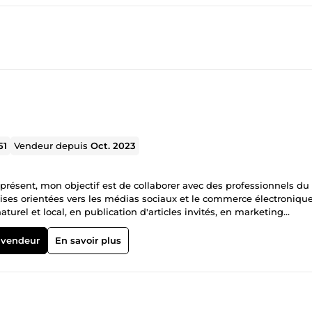
51
Vendeur depuis
Oct. 2023
 présent, mon objectif est de collaborer avec des professionnels du
ses orientées vers les médias sociaux et le commerce électronique
el et local, en publication d'articles invités, en marketing
ion et développement web, avec de nombreuses années d'expérien
a capacité à satisfaire les besoins de mes clients partout dans le
 vendeur
En savoir plus
ontacter, je serais ravi de vous aider.