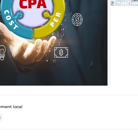
ement local
t