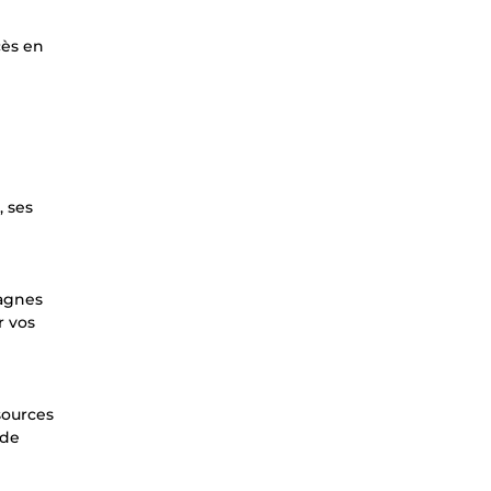
cès en
, ses
pagnes
r vos
sources
 de