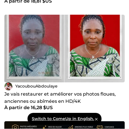
À partir de 18,81 $US
YacoubouAbdoulaye
Je vais restaurer et améliorer vos photos floues,
anciennes ou abîmées en HD/4K
À partir de 16,28 $US
Switch to ComeUp in English.