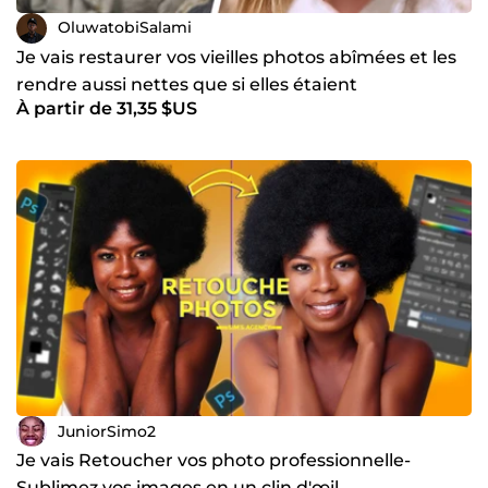
OluwatobiSalami
Je vais restaurer vos vieilles photos abîmées et les
rendre aussi nettes que si elles étaient
À partir de 31,35 $US
d'aujourd'hui
JuniorSimo2
Je vais Retoucher vos photo professionnelle-
Sublimez vos images en un clin d'œil