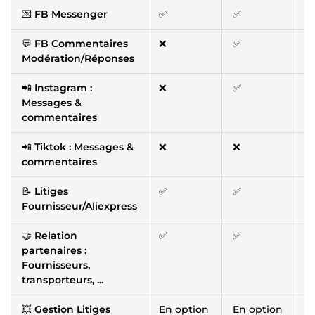
💌
FB Messenger
✅
✅
💬
FB Commentaires
❌
✅
Modération/Réponses
📲
Instagram :
❌
✅
Messages &
commentaires
📲
Tiktok : Messages &
❌
❌
commentaires
📝
Litiges
✅
✅
Fournisseur/Aliexpress
🤝
Relation
✅
✅
partenaires :
Fournisseurs,
transporteurs, ...
💥
Gestion Litiges
En option
En option
E