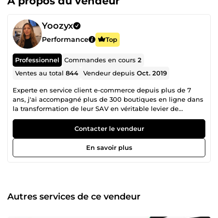
À propos du vendeur
Yoozyx
Performance
Top
Professionnel
Commandes en cours
2
Ventes au total
844
Vendeur depuis
Oct. 2019
Experte en service client e-commerce depuis plus de 7
ans, j'ai accompagné plus de 300 boutiques en ligne dans
la transformation de leur SAV en véritable levier de
croissance. Mon approche ? Faire du service client un
centre de profits -et non plus un centre de coûts- en
Contacter le vendeur
combinant savoir-faire opérationnel, technologies,
webmarketing et psychologie client. Résultat pour mes
En savoir plus
clients : des taux de satisfaction (CSAT) qui grimpent, des
litiges bancaires qui chutent, et une e-réputation qui
devient un véritable argument de vente. Gestion SAV E-
commerce | Mes spécialités : Gestion externalisée du
service client : emails, réseaux sociaux, modération IA Meta
Autres services de ce vendeur
Consulting &amp; audit : structuration, process, KPIs,
formation des équipes support E-réputation : gestion