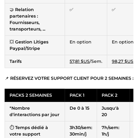
🤝
Relation
✅
✅
partenaires :
Fournisseurs,
transporteurs, ...
💥
Gestion Litiges
En option
En option
Paypal/Stripe
Tarifs
57,81 $US
/Sem.
98,27 $US
/
📌
RÉSERVEZ VOTRE SUPPORT CLIENT POUR 2 SEMAINES :
PACKS 2 SEMAINES
PACK 1
PACK 2
P
*
Nombre
De 0 à 15
Jusqu'à
J
d'interactions par jour
20
⏱
Temps dédié à
3h30/sem:
7h/sem:
1
votre support
30min/j
1h/j
1