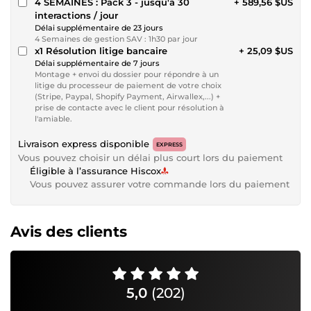
4 SEMAINES : Pack 3 - jusqu'à 30
+ 589,56 $US
interactions / jour
Délai supplémentaire de 23 jours
4 Semaines de gestion SAV : 1h30 par jour
x1 Résolution litige bancaire
+ 25,09 $US
Délai supplémentaire de 7 jours
Montage + envoi du dossier pour répondre à un
litige du processeur de paiement de votre choix
(Stripe, Paypal, Shopify Payment, Airwallex,...) +
prise de contacte avec le client pour résolution à
l'amiable.
Livraison express disponible
EXPRESS
Vous pouvez choisir un délai plus court lors du paiement
Éligible à l’assurance Hiscox
Vous pouvez assurer votre commande lors du paiement
Avis des clients
5,0
(202)