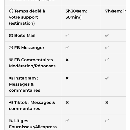
⏱
Temps dédié à
3h30/sem:
7h/sem: 1h/j
votre support
30min/j
(estimation)
📧
Boîte Mail
✅
✅
💌
FB Messenger
✅
✅
💬
FB Commentaires
❌
✅
Modération/Réponses
📲
Instagram :
❌
✅
Messages &
commentaires
📲
Tiktok : Messages &
❌
❌
commentaires
📝
Litiges
✅
✅
Fournisseur/Aliexpress