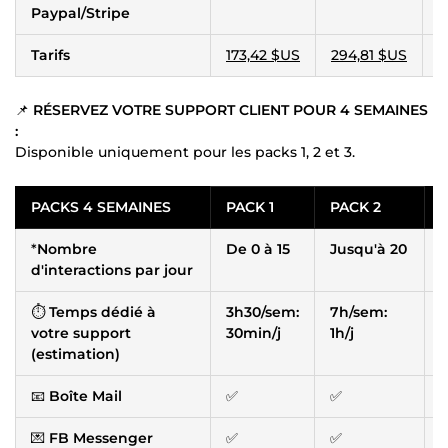
Paypal/Stripe
Tarifs
173,42 $US
294,81 $US
4
📌
RÉSERVEZ VOTRE SUPPORT CLIENT POUR 4 SEMAINES
:
Disponible uniquement pour les packs 1, 2 et 3.
PACKS 4 SEMAINES
PACK 1
PACK 2
*
Nombre
De 0 à 15
Jusqu'à 20
J
d'interactions par jour
⏱
Temps dédié à
3h30/sem:
7h/sem:
1
votre support
30min/j
1h/j
1
(estimation)
📧
Boîte Mail
✅
✅
💌
FB Messenger
✅
✅