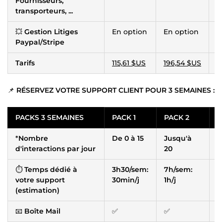
Fournisseurs,
transporteurs, ...
💥
Gestion Litiges
En option
En option
E
Paypal/Stripe
Tarifs
115,61 $US
196,54 $US
3
📌
RÉSERVEZ VOTRE SUPPORT CLIENT POUR 3 SEMAINES :
PACKS 3 SEMAINES
PACK 1
PACK 2
P
*
Nombre
De 0 à 15
Jusqu'à
J
d'interactions par jour
20
⏱
Temps dédié à
3h30/sem:
7h/sem:
1
votre support
30min/j
1h/j
1
(estimation)
📧
Boîte Mail
✅
✅