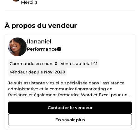
Merci :)
À propos du vendeur
Ilananiel
Performance
Commande en cours
0
Ventes au total
41
Vendeur depuis
Nov. 2020
Je suis assistante virtuelle spécialisée dans l'assistance
administrative et la communication/marketing en
freelance et également formatrice Word et Excel pour un
organisme de formation. Après 5 années d'études et plus
de 10 ans d'expériences professionnelles dans ces
Contacter le vendeur
domaines je vous propose un travail de qualité, soigné et
créatif. Au plaisir de travailler avec vous.
En savoir plus