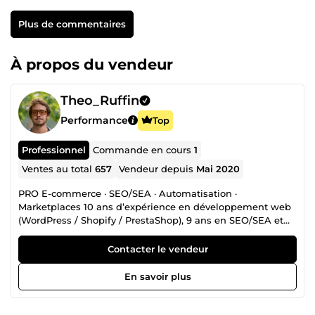
Plus de commentaires
À propos du vendeur
Theo_Ruffin
Performance
Top
Professionnel
Commande en cours
1
Ventes au total
657
Vendeur depuis
Mai 2020
PRO E-commerce · SEO/SEA · Automatisation ·
Marketplaces 10 ans d’expérience en développement web
(WordPress / Shopify / PrestaShop), 9 ans en SEO/SEA et
outillage d’automatisation (Python / Make / Zapier). J’aide
les entreprises à vendre plus, plus vite : sites solides, trafic
Contacter le vendeur
qualifié, process automatisés. Ce que je fais pour vous
Boutiques &amp; sites sur mesure : WordPress, Shopify,
En savoir plus
PrestaShop (création, refonte, maintenance, corrections
urgentes). Marketplaces : publication &amp;
synchronisation 24/7 de vos produits (Amazon, Fnac,