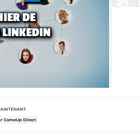
MAINTENANT.
ur
ComeUp Direct