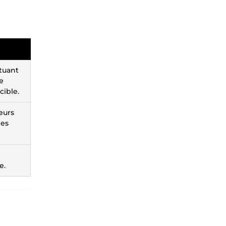
tuant
ne
cible.
eurs
ées
e.