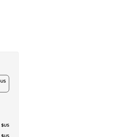
$US
2 $US
4 $US