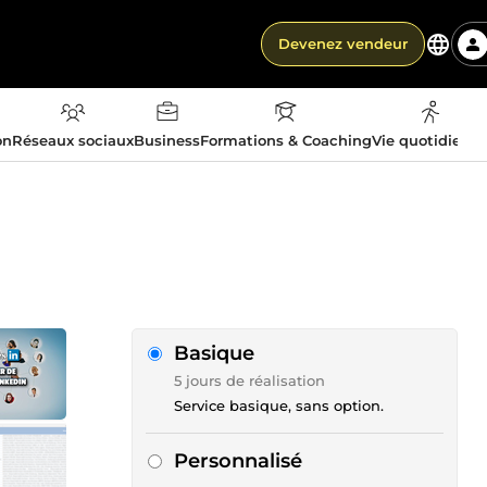
Devenez vendeur
on
Réseaux sociaux
Business
Formations & Coaching
Vie quotidienn
Basique
5 jours de réalisation
Service basique, sans option.
Personnalisé