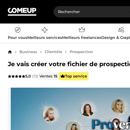
Pour vous
Meilleurs services
Meilleurs freelances
Design & Gra
Business
Clientèle
Prospection
Accueil
Je vais créer votre fichier de prospect
5,0
(13)
Ventes
15
Top service