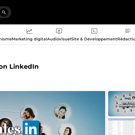
phisme
Marketing digital
Audiovisuel
Site & Développement
Rédacti
ion LinkedIn