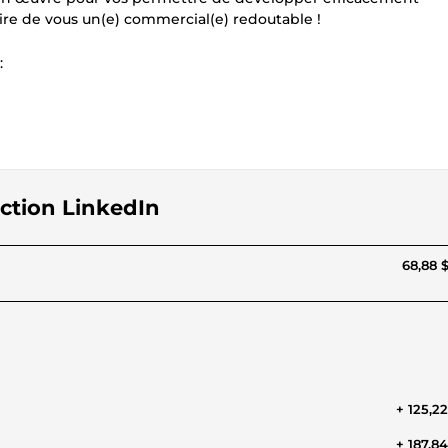
ire de vous un(e) commercial(e) redoutable !
:
ection LinkedIn
68,88 
+ 125,2
+ 187,8