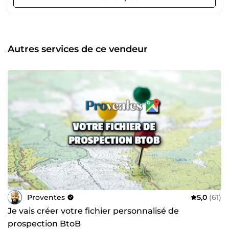
travaillons auprès de centaines d'entrepreneurs pour vous
apporter les opportunités commerciales que mérite votre
entreprise. → En résumé, Proventes c'est : 6 commerciaux,
femmes et hommes de 21 à 56 ans 6 commerciaux,
localisés en Région Parisienne 6 commerciaux, et plus de
Autres services de ce vendeur
200 entreprises accompagnées via ComeUp 6
commerciaux, et plus de 200 avis positifs laissés par nos
clients ComeUp 6 commerciaux, prêts à promouvoir votre
offre et votre entreprise ! ⬜ Ainsi, si vous aussi vous êtes
prêt(e) à franchir un cap commercial, vous êtes au bon
endroit ! À très vite sur Proventes.
Proventes
5,0
(61)
Je vais créer votre fichier personnalisé de
prospection BtoB