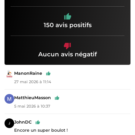
150 avis positifs
Aucun avis négatif
ManonRaine
27 mai 2026 à 11:14
MatthieuMasson
5 mai 2026 à 10:37
JohnDC
Encore un super boulot !