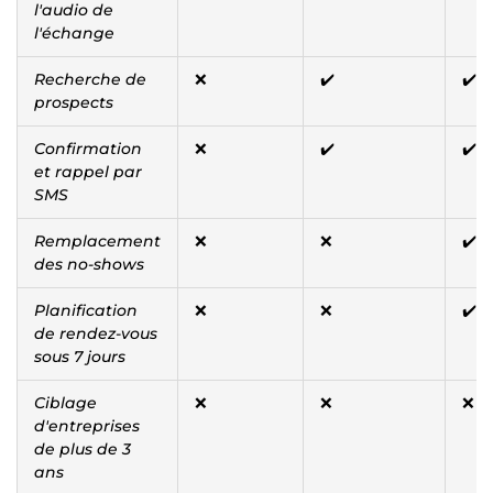
l'audio de
l'échange
Recherche de
❌
✔️
✔️
prospects
Confirmation
❌
✔️
✔️
et rappel par
SMS
Remplacement
❌
❌
✔️
des no-shows
Planification
❌
❌
✔️
de rendez-vous
sous 7 jours
Ciblage
❌
❌
❌
d'entreprises
de plus de 3
ans