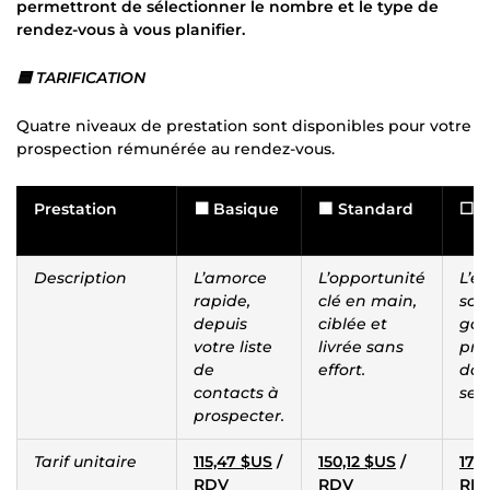
permettront de sélectionner le nombre et le type de
rendez-vous à vous planifier.
🟦 TARIFICATION
Quatre niveaux de prestation sont disponibles pour votre
prospection rémunérée au rendez-vous.
Prestation
⬛ Basique
🟫 Standard
⬜ A
Description
L’amorce
L’opportunité
L’e
rapide,
clé en main,
sou
depuis
ciblée et
gar
votre liste
livrée sans
pr
de
effort.
dan
contacts à
sem
prospecter.
Tarif unitaire
115,47 $US
/
150,12 $US
/
173
RDV
RDV
RD