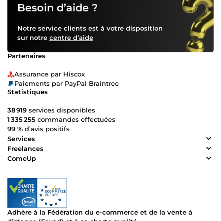
Besoin d’aide ?
Notre service clients est à votre disposition
sur notre
centre d’aide
Partenaires
Assurance par Hiscox
Paiements par PayPal Braintree
Statistiques
38 919
services disponibles
1 335 255
commandes effectuées
99 %
d’avis positifs
Services
Freelances
ComeUp
Adhère à la Fédération du e-commerce et de la vente à