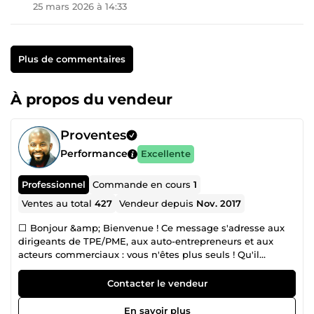
25 mars 2026 à 14:33
Plus de commentaires
À propos du vendeur
Proventes
Performance
Excellente
Professionnel
Commande en cours
1
Ventes au total
427
Vendeur depuis
Nov. 2017
⬜ Bonjour &amp; Bienvenue ! Ce message s'adresse aux
dirigeants de TPE/PME, aux auto-entrepreneurs et aux
acteurs commerciaux : vous n'êtes plus seuls ! Qu'il
s'agisse d'un soutien en prospection par téléphone ou par
mail, j’ai créé Proventes avec comme objectif principal de
Contacter le vendeur
vous apporter les solutions de prospection habituellement
réservées aux grandes entreprises ! Depuis 2017, nous
En savoir plus