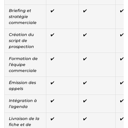
Briefing et
✔️
✔️
✔️
stratégie
commerciale
Création du
✔️
✔️
✔️
script de
prospection
Formation de
✔️
✔️
✔️
l’équipe
commerciale
Émission des
✔️
✔️
✔️
appels
Intégration à
✔️
✔️
✔️
l’agenda
Livraison de la
✔️
✔️
✔️
fiche et de