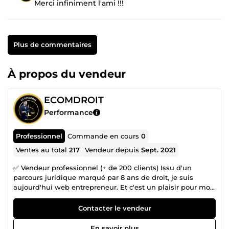
Merci infiniment l'ami !!!
Plus de commentaires
À propos du vendeur
ECOMDROIT
Performance
Professionnel
Commande en cours
0
Ventes au total
217
Vendeur depuis
Sept. 2021
✅ Vendeur professionnel (+ de 200 clients) Issu d'un
parcours juridique marqué par 8 ans de droit, je suis
aujourd'hui web entrepreneur. Et c'est un plaisir pour moi
de mettre au service des autres mon expérience pour leur
assurer une réussite et un travail professionnel. De par
Contacter le vendeur
mon activité, j'ai du assimiler une parfaite maîtrise des
outils informatiques et du web de façon générale. Par
En savoir plus