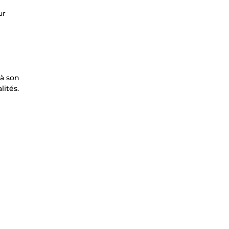
ur
 à son
lités.