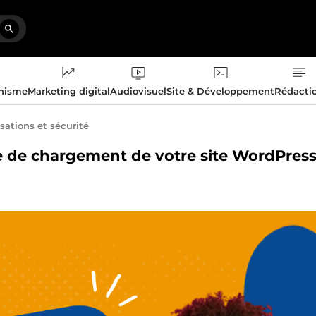
phisme
Marketing digital
Audiovisuel
Site & Développement
Rédacti
sations et sécurité
sse de chargement de votre site WordPres