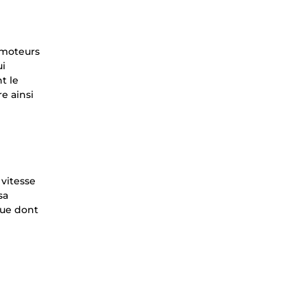
 moteurs
ui
t le
e ainsi
 vitesse
sa
que dont