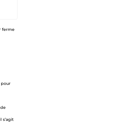
r ferme
s pour
 de
 s’agit