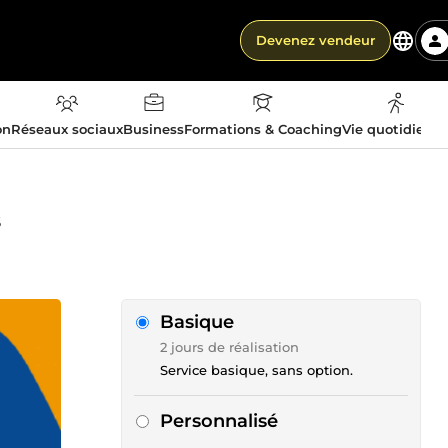
Devenez vendeur
on
Réseaux sociaux
Business
Formations & Coaching
Vie quotidienn
s
Basique
2 jours de réalisation
Service basique, sans option.
Personnalisé