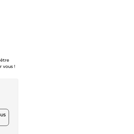
 être
r vous !
$US