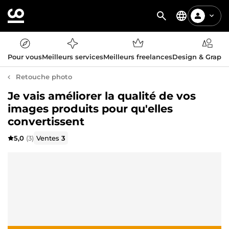
Pour vous
Meilleurs services
Meilleurs freelances
Design & Graph
Retouche photo
Je vais améliorer la qualité de vos
images produits pour qu'elles
convertissent
5,0
(3)
Ventes
3