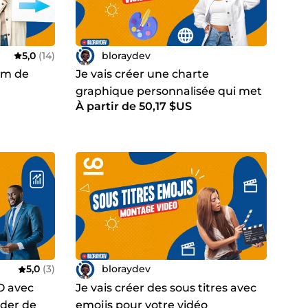
5,0
(14)
bloraydev
om de
Je vais créer une charte
graphique personnalisée qui met
À partir de 50,17 $US
en valeur votre entreprise
5,0
(3)
bloraydev
EO avec
Je vais créer des sous titres avec
der de
emojis pour votre vidéo