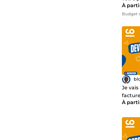
À parti
Blende
Budget 
bl
Je vai
facture
À parti
profes