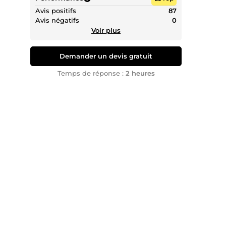
Avis positifs
87
Pourqu
Avis négatifs
0
Voir plus
Expe
Demander un devis gratuit
Appr
Temps de réponse :
2 heures
Acc
obje
Prox
“L’aveni
Nos c
Wor
Shop
SEO
Ado