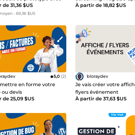
r de 31,36 $US
À partir de 18,82 $US
r
votre site web
moyen : 69,36 $US
oraydev
5,0
(2)
bloraydev
s mettre en forme votre
Je vais créer votre affic
 ou devis
flyers événement
r de 25,09 $US
À partir de 37,63 $US
sionnellement