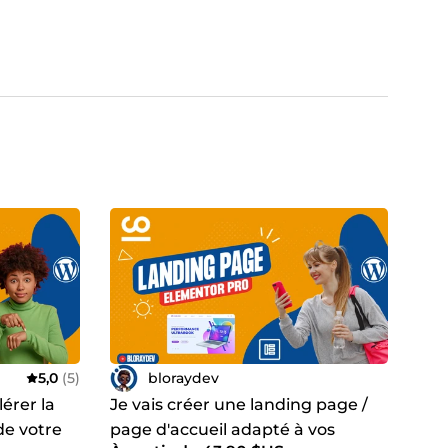
rections, paramétrages OVH
nter, génération de leads
sence en ligne !==
ir un devis personnalisé.
ser à l’action !
5,0
(5)
bloraydev
lérer la
Je vais créer une landing page /
de votre
page d'accueil adapté à vos