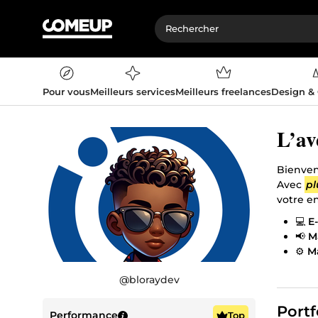
Pour vous
Meilleurs services
Meilleurs freelances
Design &
L’av
Bienve
Avec
pl
votre e
💻
E
📢
M
⚙️
M
🏆
M
@
bloraydev
== Notre
Portf
Performance
Top