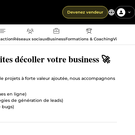
Devenez vendeur
action
Réseaux sociaux
Business
Formations & Coaching
Vie quotid
ites décoller votre business 🚀
 de projets à forte valeur ajoutée, nous accompagnons
es en ligne)
gies de génération de leads)
e bugs)
ligne sans tracas ! ==