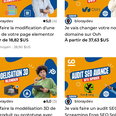
oraydev
5,0
(4)
bloraydev
 faire la modification d'une
Je vais changer votre n
n de votre page elementor
domaine sur Ovh
r de 18,82 $US
À partir de 37,63 $US
ress ou WooCommerce
moyen : 28,90 $US
oraydev
5,0
(3)
bloraydev
 faire la modélisation 3D de
Je vais faire un audit S
produit ou prototype avec
Screaming Frog SEO Spi