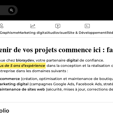
 Graphisme
Marketing digital
Audiovisuel
Site & Développement
Réd
enir de vos projets commence ici : fa
nue chez
bloraydev
, votre partenaire
digital
de confiance.
us de 5 ans d’expérience
dans la conception et la réalisation
ntreprise dans les domaines suivants :
-commerce
(création, optimisation et maintenance de boutiqu
arketing digital
(campagnes Google Ads, Facebook Ads, straté
aintenance de sites web
(sécurité, mises à jour, corrections d
anipulation des CMS
(WordPress, Shopify, PrestaShop)
 objectif est simple : vous aider à atteindre vos ambitions en 
olio