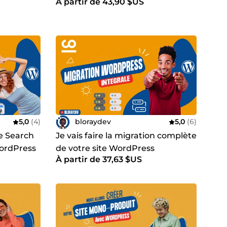
À partir de 43,90 $US
objectifs marketing avec
Elementor Pro
5,0
(4)
bloraydev
5,0
(6)
le Search
Je vais faire la migration complète
WordPress
de votre site WordPress
À partir de 37,63 $US
fic