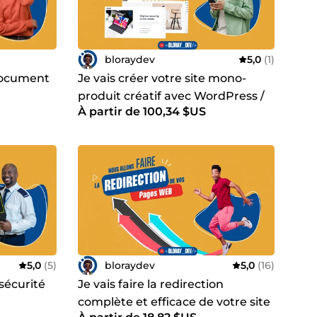
bloraydev
5,0
(1)
 document
Je vais créer votre site mono-
produit créatif avec WordPress /
À partir de 100,34 $US
WooCommerce
5,0
(5)
bloraydev
5,0
(16)
 sécurité
Je vais faire la redirection
complète et efficace de votre site