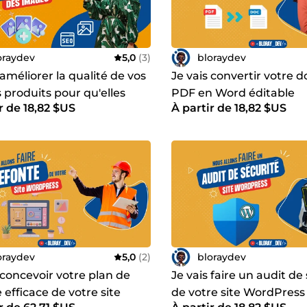
oraydev
5,0
(3)
bloraydev
 améliorer la qualité de vos
Je vais convertir votre
 produits pour qu'elles
PDF en Word éditable
r de 18,82 $US
À partir de 18,82 $US
tissent
efficacement
oraydev
5,0
(2)
bloraydev
 concevoir votre plan de
Je vais faire un audit de
 efficace de votre site
de votre site WordPress