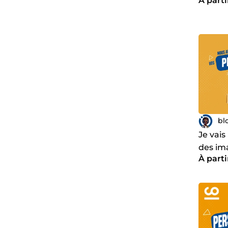
À parti
WordP
bl
Je vais
des im
À parti
bouti