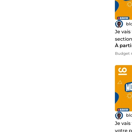
bl
Je vais
sectio
À parti
Wordp
Budget 
bl
Je vais
votre 