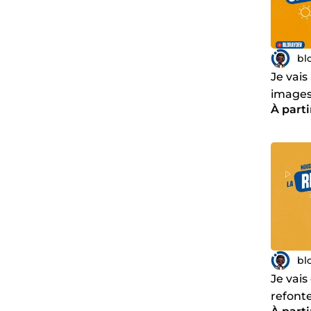
bl
Je vais
images
À parti
conver
bl
Je vais
refonte