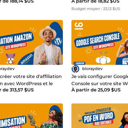
r de 188,14 $US
À partir de 18,82 $US
ue
site WordPress
Budget moyen : 23,12 $US
oraydev
bloraydev
créer votre site d'affiliation
Je vais configurer Goog
 avec WordPress et le
Console sur votre site 
r de 313,57 $US
À partir de 25,09 $US
officiel d'Amazon
afin de booster votre tra