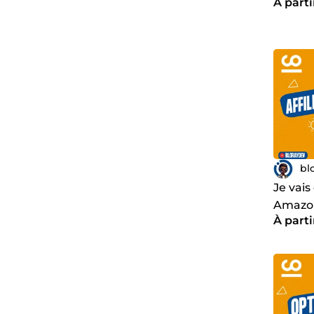
À parti
boutiq
bl
Je vais 
Amazon
À parti
plugin 