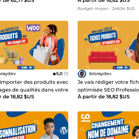
r de 62,71 $US
À partir de 18,82 $US
ress
Budget moyen : 248,54 $US
oraydev
5,0
(1)
bloraydev
 importer des produits avec
Je vais rédiger votre fic
ages de qualités dans votre
optimisée SEO Professio
r de 18,82 $US
À partir de 18,82 $US
que WooCommerce
vend