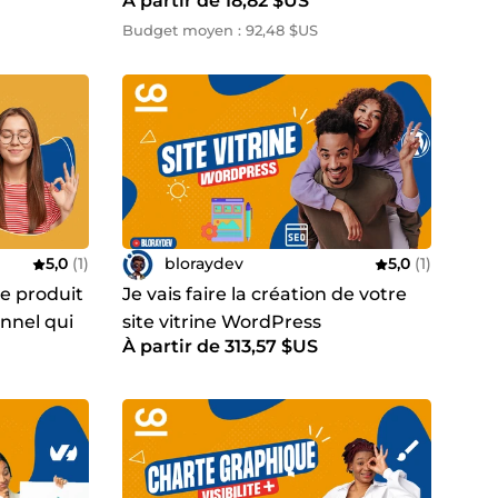
À partir de 18,82 $US
web après migration
Budget moyen : 92,48 $US
5,0
(1)
bloraydev
5,0
(1)
he produit
Je vais faire la création de votre
nnel qui
site vitrine WordPress
À partir de 313,57 $US
Professionnel