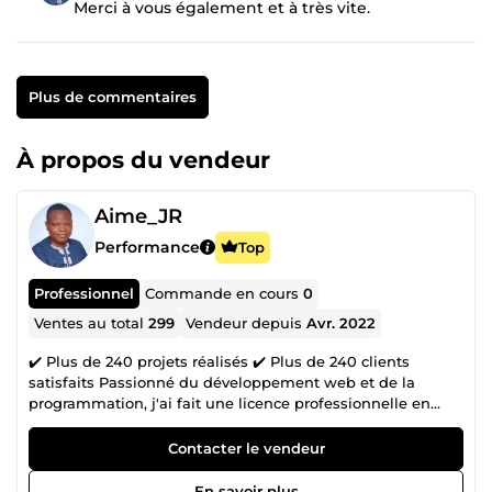
Merci à vous également et à très vite.
Plus de commentaires
À propos du vendeur
Aime_JR
Performance
Top
Professionnel
Commande en cours
0
Ventes au total
299
Vendeur depuis
Avr. 2022
✔️ Plus de 240 projets réalisés ✔️ Plus de 240 clients
satisfaits Passionné du développement web et de la
programmation, j'ai fait une licence professionnelle en
informatique. C'est ainsi que je suis dans la conception
des sites web et le référencement SEO depuis plusieurs
Contacter le vendeur
années. Je suis disponible à mettre à votre disposition
mes expériences acquises dans ces domaines. Je me suis
En savoir plus