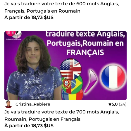
internationale. Elle assure la gestion opérationnelle de
Je vais traduire votre texte de 600 mots Anglais,
plusieurs projets de coopération. Elle assure l'actualisation
Français, Portugais en Roumain
du site internet de la Délégation Académique aux
À partir de 18,73 $US
Relations Internationales et à la Coopération. La pédagogie
de Cristina Rebière est basée sur le pragmatisme et
l'efficacité. Domaines de compétence: management de
projet, voyage, marketing social de contenu, team
building, formation initiale et continue, expertise en fonds
européens, budgétisation, planification, productivité et
stratégie, coaching, ingénierie financière, webmestre,
statistiques, procédures, web intégration, conception
graphique, communication, conception et construction de
parcs d'aventure
Cristina_Rebiere
5,0
(24)
Je vais traduire votre texte de 700 mots Anglais,
Roumain, Portugais en Français
À partir de 18,73 $US