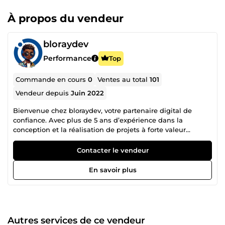
À propos du vendeur
bloraydev
Performance
Top
Commande en cours
0
Ventes au total
101
Vendeur depuis
Juin 2022
Bienvenue chez bloraydev, votre partenaire digital de
confiance. Avec plus de 5 ans d’expérience dans la
conception et la réalisation de projets à forte valeur
ajoutée, nous accompagnons votre entreprise dans les
domaines suivants : 💻 E-commerce (création, optimisation
Contacter le vendeur
et maintenance de boutiques en ligne) 📢 Marketing
digital (campagnes Google Ads, Facebook Ads, stratégies
En savoir plus
de génération de leads) ⚙️ Maintenance de sites web
(sécurité, mises à jour, corrections de bugs) 🏆
Manipulation des CMS (WordPress, Shopify, PrestaShop) ==
Notre objectif est simple : vous aider à atteindre vos
ambitions en ligne sans tracas ! == Pourquoi choisir
Autres services de ce vendeur
bloraydev ? Expertise reconnue : Des dizaines de projets