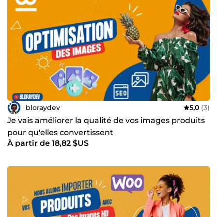
solutions performantes Contactez-nous dès aujourd’hui
pour discuter de votre projet et obtenir un devis
personnalisé. Ensemble, propulsons votre business vers de
nouveaux sommets ! 🎉 Ne laissez plus vos concurrents
vous dépasser : c’est le moment de passer à l’action !
bloraydev
5,0
(3)
Je vais améliorer la qualité de vos images produits
pour qu'elles convertissent
À partir de 18,82 $US