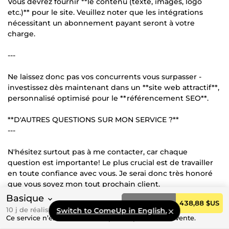
Vous devrez fournir **le contenu (texte, images, logo
etc.)** pour le site. Veuillez noter que les intégrations
nécessitant un abonnement payant seront à votre
charge.
---
Ne laissez donc pas vos concurrents vous surpasser -
investissez dès maintenant dans un **site web attractif**,
personnalisé optimisé pour le **référencement SEO**.
**D'AUTRES QUESTIONS SUR MON SERVICE ?**
---
N'hésitez surtout pas à me contacter, car chaque
question est importante! Le plus crucial est de travailler
en toute confiance avec vous. Je serai donc très honoré
que vous soyez mon tout prochain client.
Basique
Commander
438,88 $US
Le Loup Alpha
10 j de réalisation
Switch to ComeUp in English.
→ Hurle, Chasse & Domine !
Ce service n’est actuellement pas disponible à la vente.