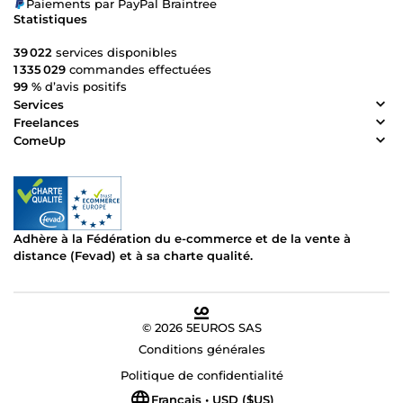
Paiements par PayPal Braintree
Statistiques
39 022
services disponibles
1 335 029
commandes effectuées
99 %
d’avis positifs
Services
Freelances
ComeUp
Adhère à la Fédération du e-commerce et de la vente à
distance (Fevad) et à sa charte qualité.
© 2026 5EUROS SAS
Conditions générales
Politique de confidentialité
Français • USD ($US)