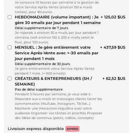
Je consacre 10 heures par semaine à la gestion de
votre Service Après-Vente (environ 150 e-mails
traités), pour 80 euros.
HEBDOMADAIRE (volume important) : Je
+ 125,02 $US
gère 30 emails par jour pendant 1 semaine
Délai supplémentaire de 7 jours
Je réponds à environ 30 e-mails par jour pendant 1
semaine (soit environ 150 à 200 e-mails selon le
flux), pour 100 euros.
MENSUEL : Je gère entièrement votre
+ 437,59 $US
Service Après-Vente avec +-30 emails par
jour pendant 1 mois
Délai supplémentaire de 30 jours
Je gère entièrement votre Service Après-Vente
pendant 1 mois. (+-900 emails)
CRÉATEURS & ENTREPRENEURS (5H /
+ 62,52 $US
SEMAINE)
Pas de délai supplémentaire
Pendant 5 heures par semaine, je vous aide à :
Répondre aux e-mails et messages clients Gérer les
commentaires (YouTube, Instagram, TikTok…)
Maintenir une interaction régulière avec votre
audience Organiser vos tâches et priorités Proposer
des idées de contenus (posts, vidéos, concepts)
Livraison express disponible
EXPRESS