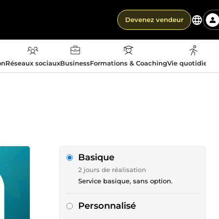
Devenez vendeur
on
Réseaux sociaux
Business
Formations & Coaching
Vie quotidienn
Basique
2 jours de réalisation
Service basique, sans option.
Personnalisé