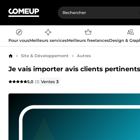
Pour vous
Meilleurs services
Meilleurs freelances
Design & Gra
Site & Développement
Autres
Accueil
Je vais importer avis clients pertinent
5,0
(3)
Ventes
3