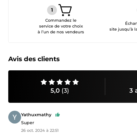
Commandez le
Échan
service de votre choix
site jusqu’à l
à l’un de nos vendeurs
Avis des clients
5,0
(3)
3 
Yathuxmathy
Super
26 oct. 2024 à 22:51