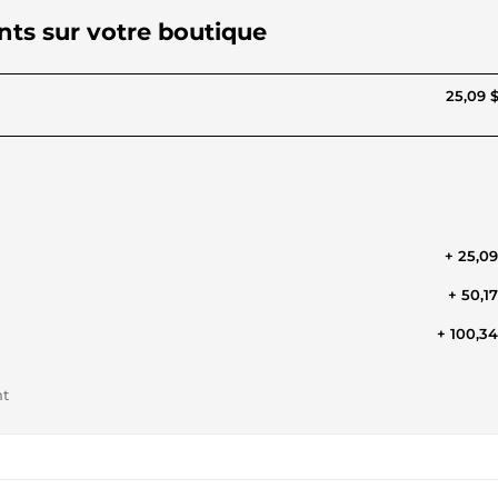
ents sur votre boutique
25,09 
+ 25,0
+ 50,1
+ 100,3
nt