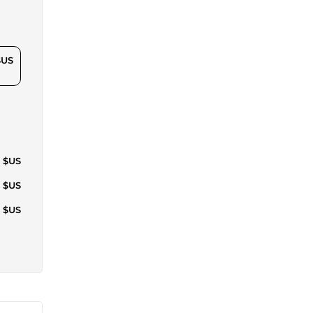
$US
9 $US
7 $US
4 $US