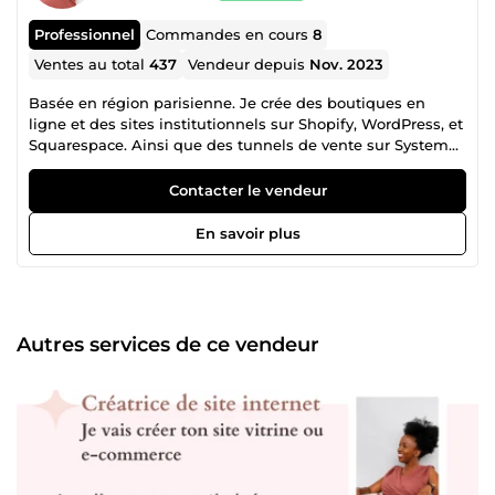
Professionnel
Commandes en cours
8
Ventes au total
437
Vendeur depuis
Nov. 2023
Basée en région parisienne. Je crée des boutiques en
ligne et des sites institutionnels sur Shopify, WordPress, et
Squarespace. Ainsi que des tunnels de vente sur Systeme
io et Stan store. Et je vous aide à booster votre visibilité sur
Google dans les résultats de recherche grâce à Google Ads
Contacter le vendeur
Search et Shopping. Je créé également vos campagnes de
publicités sur les réseaux sociaux Facebook, Instagram et
En savoir plus
Tik tok. N'hésitez pas à parcourir mes différents services
afin de choisir celui qui correspond le mieux à votre
besoin. Je suis disponible par message pour toute
question. Avec près de 10 ans d'expérience dans le
marketing digital, je souhaite vous accompagner dans la
Autres services de ce vendeur
création de votre site internet et vous permettre de
générer des ventes et renforcer votre notoriété en ligne.