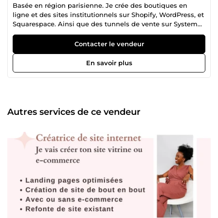
Basée en région parisienne. Je crée des boutiques en
ligne et des sites institutionnels sur Shopify, WordPress, et
Squarespace. Ainsi que des tunnels de vente sur Systeme
io et Stan store. Et je vous aide à booster votre visibilité sur
Google dans les résultats de recherche grâce à Google Ads
Contacter le vendeur
Search et Shopping. Je créé également vos campagnes de
publicités sur les réseaux sociaux Facebook, Instagram et
En savoir plus
Tik tok. N'hésitez pas à parcourir mes différents services
afin de choisir celui qui correspond le mieux à votre
besoin. Je suis disponible par message pour toute
question. Avec près de 10 ans d'expérience dans le
marketing digital, je souhaite vous accompagner dans la
Autres services de ce vendeur
création de votre site internet et vous permettre de
générer des ventes et renforcer votre notoriété en ligne.