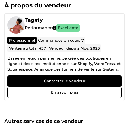
À propos du vendeur
Tagaty
Performance
Excellente
Professionnel
Commandes en cours
7
Ventes au total
437
Vendeur depuis
Nov. 2023
Basée en région parisienne. Je crée des boutiques en
ligne et des sites institutionnels sur Shopify, WordPress, et
Squarespace. Ainsi que des tunnels de vente sur Systeme
io et Stan store. Et je vous aide à booster votre visibilité sur
Google dans les résultats de recherche grâce à Google Ads
Contacter le vendeur
Search et Shopping. Je créé également vos campagnes de
publicités sur les réseaux sociaux Facebook, Instagram et
En savoir plus
Tik tok. N'hésitez pas à parcourir mes différents services
afin de choisir celui qui correspond le mieux à votre
besoin. Je suis disponible par message pour toute
question. Avec près de 10 ans d'expérience dans le
marketing digital, je souhaite vous accompagner dans la
Autres services de ce vendeur
création de votre site internet et vous permettre de