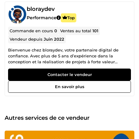
bloraydev
Performance
Top
Commande en cours
0
Ventes au total
101
Vendeur depuis
Juin 2022
Bienvenue chez bloraydev, votre partenaire digital de
confiance. Avec plus de 5 ans d’expérience dans la
conception et la réalisation de projets à forte valeur
ajoutée, nous accompagnons votre entreprise dans les
domaines suivants : 💻 E-commerce (création, optimisation
Contacter le vendeur
et maintenance de boutiques en ligne) 📢 Marketing
digital (campagnes Google Ads, Facebook Ads, stratégies
En savoir plus
de génération de leads) ⚙️ Maintenance de sites web
(sécurité, mises à jour, corrections de bugs) 🏆
Manipulation des CMS (WordPress, Shopify, PrestaShop) ==
Notre objectif est simple : vous aider à atteindre vos
ambitions en ligne sans tracas ! == Pourquoi choisir
Autres services de ce vendeur
bloraydev ? Expertise reconnue : Des dizaines de projets
réalisés avec succès et une note de 5/5. Approche orientée
résultats : Nous utilisons des méthodes éprouvées pour
booster votre visibilité et vos ventes. Accompagnement