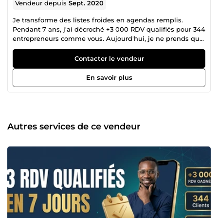
Vendeur depuis
Sept. 2020
Je transforme des listes froides en agendas remplis.
Pendant 7 ans, j'ai décroché +3 000 RDV qualifiés pour 344
entrepreneurs comme vous. Aujourd'hui, je ne prends que
8 clients par mois. ━━━━━━━━━━━━━━━━━━━ 🎯 POUR QUI ?
Vous êtes entrepreneur, consultant, ou dirigeant de
Contacter le vendeur
TPE/PME. Votre offre fonctionne. Vos clients sont satisfaits.
Mais votre problème ? → Vous perdez 10h/semaine à
En savoir plus
prospecter → Votre agenda reste vide → Vous ratez des
opportunités pendant que vos concurrents avancent Si
c'est votre situation, continuez à lire.
━━━━━━━━━━━━━━━━━━━ ⚡ CE QUE JE FAIS Je ne fais PAS du
volume cheap. Je construis des systèmes de prospection
Autres services de ce vendeur
qui convertissent. Mon expertise : Prospection
téléphonique B2B premium. Prospection LinkedIn B2B
premium. Génération de Leads Business development Pas
de scripts robots. Pas de cold calling agressif. Pas de
promesses creuses. → Ciblage ultra-précis (vos prospects
idéaux, pas &quot;toutes les PME&quot;) → Messages
personnalisés (qui résonnent avec LEUR réalité) →
Qualification rigoureuse (RDV qualifiés, pas du
remplissage d'agenda) Résultat : Vous closez plus. Vous
vendez mieux. Vous scalez sereinement.