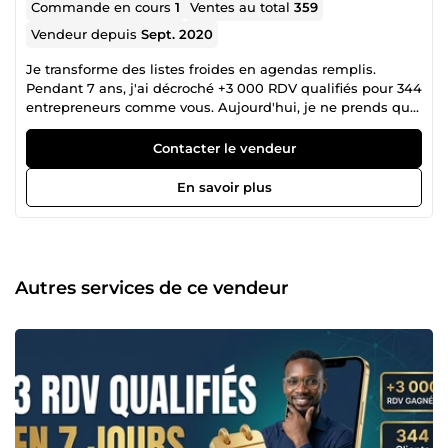
Commande en cours
1
Ventes au total
359
Vendeur depuis
Sept. 2020
Je transforme des listes froides en agendas remplis.
Pendant 7 ans, j'ai décroché +3 000 RDV qualifiés pour 344
entrepreneurs comme vous. Aujourd'hui, je ne prends que
8 clients par mois. ━━━━━━━━━━━━━━━━━━━ 🎯 POUR QUI ?
Vous êtes entrepreneur, consultant, ou dirigeant de
Contacter le vendeur
TPE/PME. Votre offre fonctionne. Vos clients sont satisfaits.
Mais votre problème ? → Vous perdez 10h/semaine à
En savoir plus
prospecter → Votre agenda reste vide → Vous ratez des
opportunités pendant que vos concurrents avancent Si
c'est votre situation, continuez à lire.
━━━━━━━━━━━━━━━━━━━ ⚡ CE QUE JE FAIS Je ne fais PAS du
volume cheap. Je construis des systèmes de prospection
Autres services de ce vendeur
qui convertissent. Mon expertise : Prospection
téléphonique B2B premium. Prospection LinkedIn B2B
premium. Génération de Leads Business development Pas
de scripts robots. Pas de cold calling agressif. Pas de
promesses creuses. → Ciblage ultra-précis (vos prospects
idéaux, pas &quot;toutes les PME&quot;) → Messages
personnalisés (qui résonnent avec LEUR réalité) →
Qualification rigoureuse (RDV qualifiés, pas du