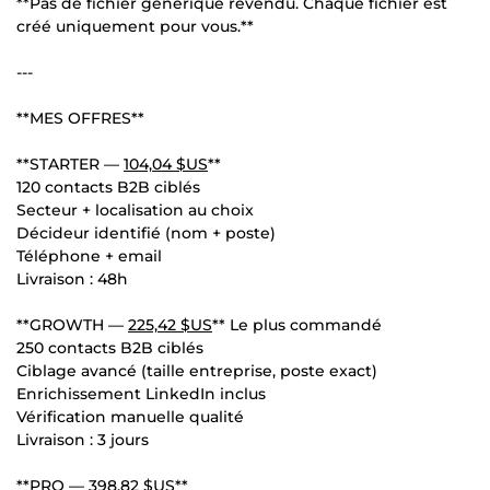
**Pas de fichier générique revendu. Chaque fichier est
créé uniquement pour vous.**
---
**MES OFFRES**
**STARTER —
104,04 $US
**
120 contacts B2B ciblés
Secteur + localisation au choix
Décideur identifié (nom + poste)
Téléphone + email
Livraison : 48h
**GROWTH —
225,42 $US
** Le plus commandé
250 contacts B2B ciblés
Ciblage avancé (taille entreprise, poste exact)
Enrichissement LinkedIn inclus
Vérification manuelle qualité
Livraison : 3 jours
**PRO —
398,82 $US
**