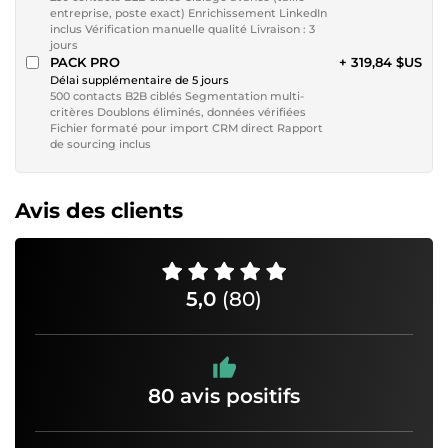
entreprise, poste exact) Enrichissement LinkedIn
inclus Vérification manuelle qualité Livraison : 3
jours
PACK PRO
+ 319,84 $US
Délai supplémentaire de 5 jours
500 contacts B2B ciblés Segmentation multi-
critères Doublons éliminés, données vérifiées
Fichier formaté pour import CRM direct Rapport
de sourcing inclus
Avis des clients
5,0
(80)
80 avis positifs