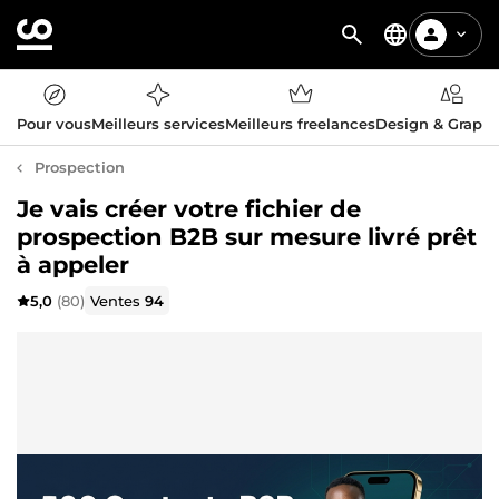
Pour vous
Meilleurs services
Meilleurs freelances
Design & Graph
Prospection
Je vais créer votre fichier de
prospection B2B sur mesure livré prêt
à appeler
5,0
(80)
Ventes
94