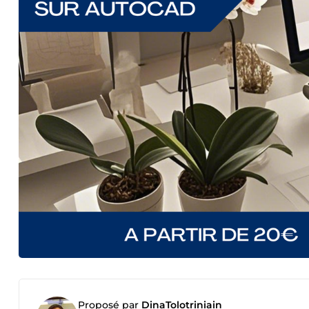
Proposé par
DinaTolotriniain