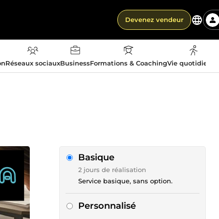
Devenez vendeur
on
Réseaux sociaux
Business
Formations & Coaching
Vie quotidienn
Basique
2 jours de réalisation
Service basique, sans option.
Personnalisé