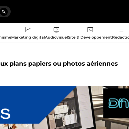
phisme
Marketing digital
Audiovisuel
Site & Développement
Rédacti
ieux plans papiers ou photos aériennes