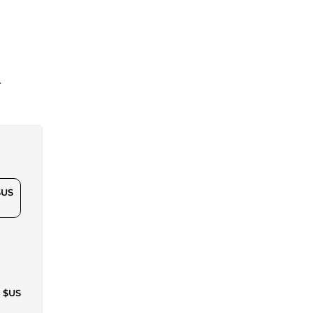
4
$US
9 $US