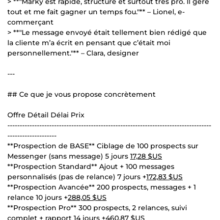
> **"Marky est rapide, structuré et surtout très pro. Il gère
tout et me fait gagner un temps fou."** – Lionel, e-
commerçant
> **"Le message envoyé était tellement bien rédigé que
la cliente m’a écrit en pensant que c’était moi
personnellement."** – Clara, designer
---
## Ce que je vous propose concrètement
Offre Détail Délai Prix
-----------------------------------------------------------------------------------
--------------------
**Prospection de BASE** Ciblage de 100 prospects sur
Messenger (sans message) 5 jours
17,28 $US
**Prospection Standard** Ajout + 100 messages
personnalisés (pas de relance) 7 jours +
172,83 $US
**Prospection Avancée** 200 prospects, messages + 1
relance 10 jours +
288,05 $US
**Prospection Pro** 300 prospects, 2 relances, suivi
complet + rapport 14 jours +
460,87 $US