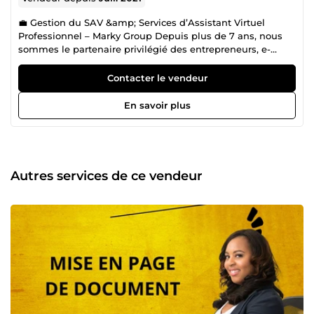
💼 Gestion du SAV &amp; Services d’Assistant Virtuel
Professionnel – Marky Group Depuis plus de 7 ans, nous
sommes le partenaire privilégié des entrepreneurs, e-
commerçants et professionnels ambitieux qui souhaitent
gagner du temps ⏳, déléguer efficacement 📤 et optimiser
Contacter le vendeur
leur organisation 🗂️. Je suis Marky, fondateur de l’agence
Marky Group, une structure composée de talents
En savoir plus
spécialisés dans les services d’assistant virtuel 🧠 et la
gestion externalisée des tâches administratives et
opérationnelles. 🎯 Notre mission est claire : permettre à
nos clients de se libérer des tâches chronophages pour se
recentrer sur leur cœur de métier. Nous intervenons en
Autres services de ce vendeur
tant qu'assistant virtuel polyvalent, disponible et
rigoureux, capable de gérer une multitude de missions
avec précision et discrétion. À un tarif imbattable de 6,99 €
de l’heure 💶, notre offre est à la fois économique, fiable et
professionnelle. Depuis 2017, nous avons eu le privilège de
collaborer avec des centaines de clients, dont plusieurs
figures du e-commerce à succès 🚀. Notre équipe 👥 est
composée d’hommes et de femmes qualifiés, formés aux
meilleures pratiques et disposant d’un haut niveau
d’exigence. Chaque membre de l’agence Marky Group est