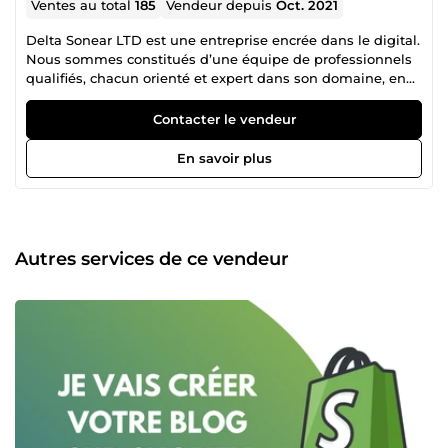
Ventes au total
185
Vendeur depuis
Oct. 2021
Delta Sonear LTD est une entreprise encrée dans le digital.
Nous sommes constitués d’une équipe de professionnels
qualifiés, chacun orienté et expert dans son domaine, en
collaboration mutuelle pour un accompagnement
irréprochable dans la réalisation de vos projets. N’hésitez
Contacter le vendeur
donc pas à consulter la liste des différents services que
nous proposons et nous contacter pour tout autre besoin
En savoir plus
spécifique en rapport avec nos services.
Autres services de ce vendeur