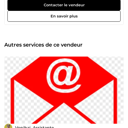
Téléprospection : Je prends contact avec vos prospects,
Contacter le vendeur
présente vos services ou produits, gère les relances et
alimente vos bases de données avec précision. 📦 Suivi
En savoir plus
colis / SAV : J’assure la relation client post-achat, réponds
aux demandes concernant les livraisons, les retours ou
réclamations, en gardant un ton courtois et professionnel.
📩 Traitement des e-mails : Je gère votre boîte mail avec
efficacité : tri, réponses, suivi, priorisation des demandes…
Autres services de ce vendeur
Je veille à maintenir une communication claire et rapide
avec vos clients. 💼 Disponible à 15€/heure, je vous propose
un accompagnement structuré, fiable et orienté
satisfaction client. 🎯 Vous cherchez une téléprospectrice
polyvalente, à l’aise aussi bien au téléphone que dans le
suivi client ? Je suis prête à collaborer avec vous avec
sérieux et réactivité.
Vonihaj_Assistante