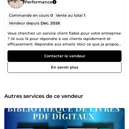
Performance
Commande en cours
0
Vente au total
1
Vendeur depuis
Déc. 2026
Vous cherchez un service client fiable pour votre entreprise
? Je suis là pour répondre à vos clients rapidement et
efficacement. Répondre aux emails Voici ce que je propose
: 👉Gérer le chat en ligne 👉Prendre les appels
téléphoniques 👉Résoudre les problèmes ou rediriger les
Contacter le vendeur
demandes Mes qualités : 👉Rapidité et disponibilité 👉
Expérimenté 👉Professionnalisme et courtoisie 👉
En savoir plus
Confidentialité et gestion efficace Avec mon service, vos
clients se sentiront écoutés, pris en charge et satisfaits, ce
qui améliorera leur expérience et renforcera la fidélité à
votre marque. 💬 Contactez-moi dès maintenant pour
assurer un support client de qualité et développer la
Autres services de ce vendeur
satisfaction de vos clients !