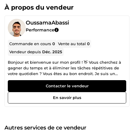
À propos du vendeur
OussamaAbassi
Performance
Commande en cours
0
Vente au total
0
Vendeur depuis
Déc. 2025
Bonjour et bienvenue sur mon profil ! 👋 Vous cherchez à
gagner du temps et à éliminer les tâches répétitives de
votre quotidien ? Vous êtes au bon endroit. Je suis un
Expert en Automatisation avec une approche unique : je
ne suis pas seulement un développeur, j'ai un solide
Contacter le vendeur
background en Gestion d'Entreprise, RH et Commerce
(Master &amp; Licence en Économie/Gestion). 🚀 Pourquoi
En savoir plus
me faire confiance ? Contrairement à un développeur
classique, je comprends vos enjeux business. Grâce à mes
expériences opérationnelles (Gestion de stock, Service
client, RH), je sais exactement où se trouvent les goulots
d'étranglement dans une entreprise. Aujourd'hui, j'utilise
Autres services de ce vendeur
la technologie pour résoudre ces problèmes. 🛠️ Mes