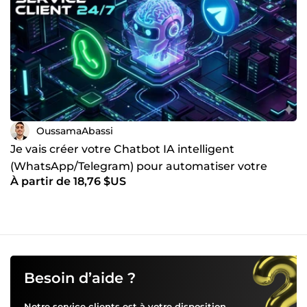
complexes en solutions simples et automatiques. À très
vite pour collaborer !
OussamaAbassi
Je vais créer votre Chatbot IA intelligent
(WhatsApp/Telegram) pour automatiser votre
À partir de 18,76 $US
Service Client
Besoin d’aide ?
Notre service clients est à votre disposition