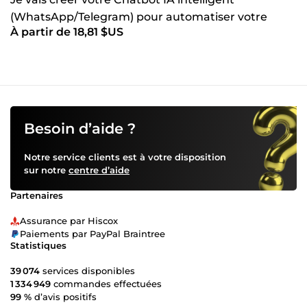
(WhatsApp/Telegram) pour automatiser votre
À partir de 18,81 $US
Service Client
Besoin d’aide ?
Notre service clients est à votre disposition
sur notre
centre d’aide
Partenaires
Assurance par Hiscox
Paiements par PayPal Braintree
Statistiques
39 074
services disponibles
1 334 949
commandes effectuées
99 %
d’avis positifs