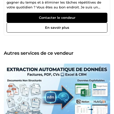
gagner du temps et à éliminer les tâches répétitives de
votre quotidien ? Vous êtes au bon endroit. Je suis un
Expert en Automatisation avec une approche unique : je
ne suis pas seulement un développeur, j'ai un solide
Contacter le vendeur
background en Gestion d'Entreprise, RH et Commerce
(Master &amp; Licence en Économie/Gestion). 🚀 Pourquoi
En savoir plus
me faire confiance ? Contrairement à un développeur
classique, je comprends vos enjeux business. Grâce à mes
expériences opérationnelles (Gestion de stock, Service
client, RH), je sais exactement où se trouvent les goulots
d'étranglement dans une entreprise. Aujourd'hui, j'utilise
Autres services de ce vendeur
la technologie pour résoudre ces problèmes. 🛠️ Mes
Compétences Techniques : Automatisation No-Code/Low-
Code : Maîtrise avancée de n8n pour connecter vos
applications (Google Sheets, Gmail, Slack, CRM...). Scripting
&amp; Data : Utilisation de Python et manipulation de
format JSON pour des traitements de données complexes.
Intelligence Artificielle : Intégration de l'IA
(OpenAI/ChatGPT) dans vos workflows pour trier, analyser
et générer du contenu automatiquement. Extraction de
Données : Transformation de documents non structurés
(PDF, Emails) en bases de données exploitables
(Excel/Sheets). 💼 Mon Expérience : Freelance (Fiverr) :
Développement de scripts pour l'automatisation d'assets