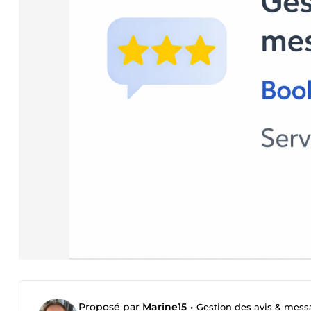
Proposé par
Marine15
•
Gestion des avis & messa