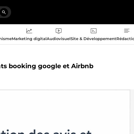
phisme
Marketing digital
Audiovisuel
Site & Développement
Rédacti
ents booking google et Airbnb