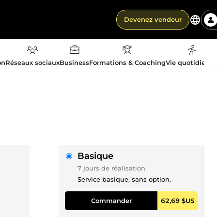
Devenez vendeur
on
Réseaux sociaux
Business
Formations & Coaching
Vie quotidienn
Basique
7 jours de réalisation
Service basique, sans option.
Commander
62,69 $US