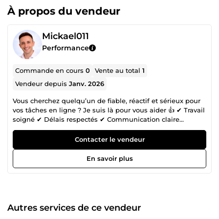
À propos du vendeur
Mickael011
Performance
Commande en cours
0
Vente au total
1
Vendeur depuis
Janv. 2026
Vous cherchez quelqu’un de fiable, réactif et sérieux pour
vos tâches en ligne ? Je suis là pour vous aider 👍 ✔ Travail
soigné ✔ Délais respectés ✔ Communication claire
Services proposés : – Saisie de données – Avis clients
professionnels / Bons et mauvais avis – Aide
Contacter le vendeur
administrative S.A .V (Service après vente) – Tâches
simples à distance 📩 Contactez-moi pour discuter de votre
En savoir plus
besoin.
Autres services de ce vendeur