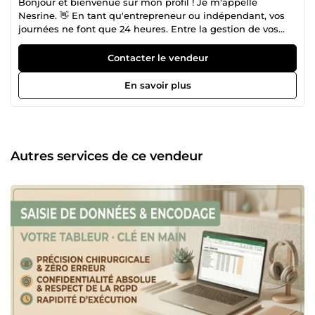
Bonjour et bienvenue sur mon profil ! Je m'appelle
Nesrine. 👋 En tant qu'entrepreneur ou indépendant, vos
journées ne font que 24 heures. Entre la gestion de vos
clients, l'administratif qui s'accumule et les données à
trier, il est facile de se sentir débordé. C'est là que
Contacter le vendeur
j'interviens. Forte de mes 34 ans, je suis une personne de
nature profondément empathique, posée et organisée. J'ai
En savoir plus
choisi de devenir freelance pour mettre mes qualités
humaines et ma rigueur au service de personnes qui ont
besoin de souffler et de déléguer en toute confiance.
Comment je travaille ? Je ne vous promets pas
l'impossible ni la perfection robotique, car je suis 100%
Autres services de ce vendeur
humaine ! En revanche, je vous garantis : Une grande
fiabilité : Quand je m'engage sur une tâche, elle est faite
en temps et en heure. De l'empathie et du bon sens : Je
traite vos clients et vos dossiers avec la même attention
que si c'était mon propre projet. De la transparence : Une
communication fluide et honnête, sans mauvaise surprise.
Que vous ayez besoin d'une aide ponctuelle ou d'un
accompagnement régulier, je m'adapte à vos outils et à
vos méthodes. Parcourez mes services ci-dessous (Service
client, Saisie de données, Assistance administrative) et
n'hésitez pas à m'envoyer un petit message si vous avez la
moindre question. Je vous répondrai avec plaisir ! À très