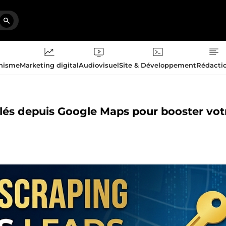
phisme
Marketing digital
Audiovisuel
Site & Développement
Rédacti
iblés depuis Google Maps pour booster vot