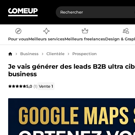
Pour vous
Meilleurs services
Meilleurs freelances
Design & Gra
Business
Clientèle
Prospection
Accueil
Je vais générer des leads B2B ultra c
business
5,0
(1)
Vente
1