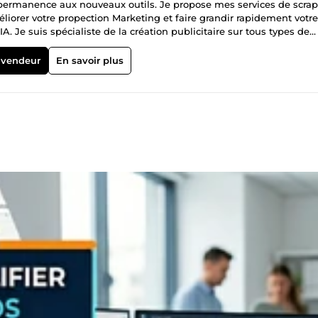
 permanence aux nouveaux outils. Je propose mes services de scra
iorer votre propection Marketing et faire grandir rapidement votre
A. Je suis spécialiste de la création publicitaire sur tous types de
ose à la vente mon livre &quot;194 ans en 2148&quot;.
 vendeur
En savoir plus