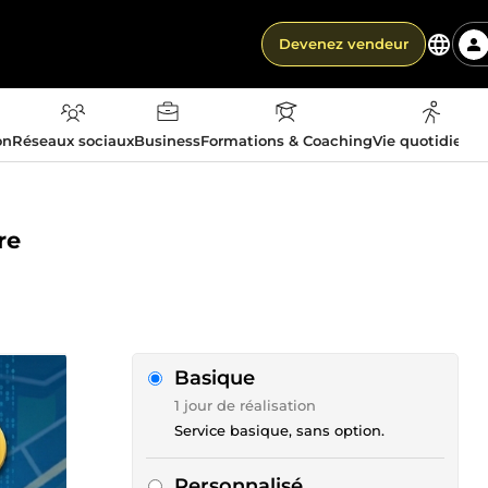
Devenez vendeur
on
Réseaux sociaux
Business
Formations & Coaching
Vie quotidienn
re
Basique
1 jour de réalisation
Service basique, sans option.
Personnalisé