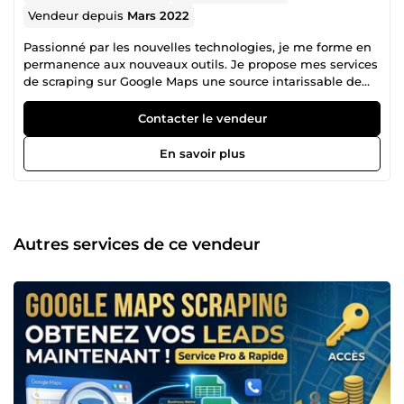
Vendeur depuis
Mars 2022
Passionné par les nouvelles technologies, je me forme en
permanence aux nouveaux outils. Je propose mes services
de scraping sur Google Maps une source intarissable de
leads pour améliorer votre propection Marketing et faire
grandir rapidement votre business. Je peux utiliser les
Contacter le vendeur
services d'agents autonomes IA. Je suis spécialiste de la
création publicitaire sur tous types de support numérique.
En savoir plus
Ecrivain à mes heures perdues, je propose à la vente mon
livre &quot;194 ans en 2148&quot;.
Autres services de ce vendeur