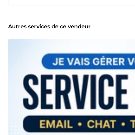
statuts auto-entrepreneur, et responsable d’équipe (organi
Formation → relances impayés et maîtrise parfaite de Stripe. Ce qui me distingue : Ma cap
avec calme et professionnalisme Ma parfaite maîtrise du franç
investi dans un matériel anti-délestage et une connexion st
irréprochable, même en cas de coupures d’électricité Ma pol
Autres services de ce vendeur
ventes, gestion de contrats assurance Je suis organisé, autonome, réactif et orienté résultats. Mon objectif est simple : vous faire
gagner du temps et soulager votre charge de travail en trai
ponctuelles ou récurrentes. N’hésitez pas à me contacter, 