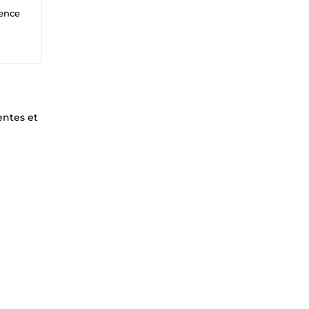
ience
entes et