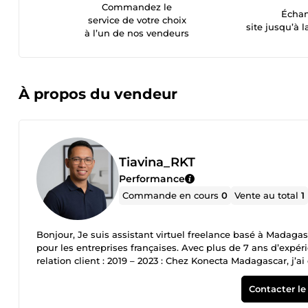
Commandez le
Échan
service de votre choix
site jusqu’à l
à l’un de nos vendeurs
À propos du vendeur
Tiavina_RKT
Performance
Commande en cours
0
Vente au total
1
Bonjour, Je suis assistant virtuel freelance basé à Madagasc
pour les entreprises françaises. Avec plus de 7 ans d’expér
relation client : 2019 – 2023 : Chez Konecta Madagascar, j’
des emails et chats, service commercial, puis administrat
réexpéditions, colis perdus et enquêtes). Cette dernière m
Contacter le
Depuis 2023 en freelance : Assistante virtuel pour Consum