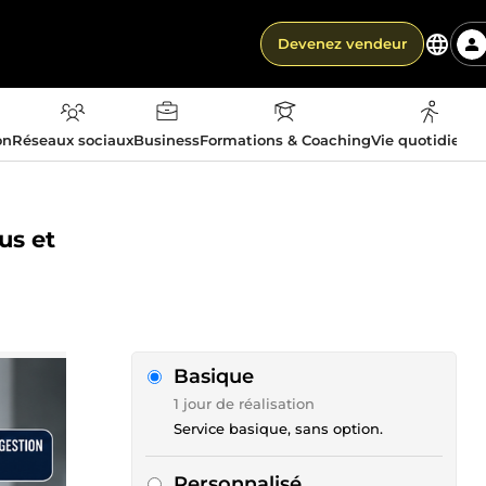
Devenez vendeur
on
Réseaux sociaux
Business
Formations & Coaching
Vie quotidienn
us et
Basique
1 jour de réalisation
Service basique, sans option.
Personnalisé