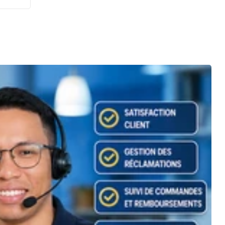
i
n des
ns