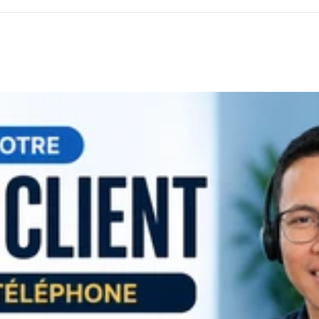
sation et suivi). Service Financement et recouvrement chez Citron
acité à gérer des situations complexes
ais (écrit et oral – appels sortants inclus) Ma grande fiabilité : j’a
able pour garantir une disponibilité et une qualité de service
yvalence : service client, back-office, recouvrement, administratio
tant vos tâches avec soin et précision. Disponible pour des missio
je réponds rapidement !