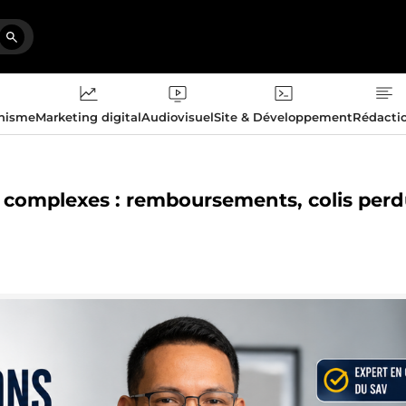
phisme
Marketing digital
Audiovisuel
Site & Développement
Rédacti
ns complexes : remboursements, colis perd