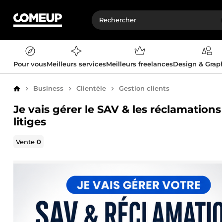
Pour vous
Meilleurs services
Meilleurs freelances
Design & Gra
Business
Clientèle
Gestion clients
Accueil
Je vais gérer le SAV & les réclamatio
litiges
Vente
0