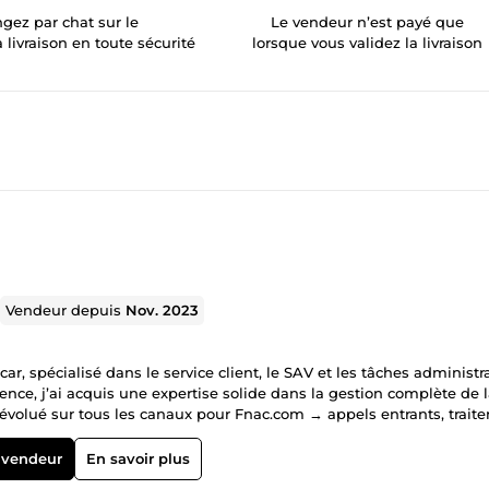
gez par chat sur le
Le vendeur n’est payé que
a livraison en toute sécurité
lorsque vous validez la livraison
Vendeur depuis
Nov. 2023
ar, spécialisé dans le service client, le SAV et les tâches administr
ience, j’ai acquis une expertise solide dans la gestion complète de 
ai évolué sur tous les canaux pour Fnac.com → appels entrants, trait
ion des ventes (gestion des réclamations, remboursements,
ission a particulièrement développé mon esprit d’analyse et ma rig
 vendeur
En savoir plus
edia (Malte) → gestion complète des dossiers apprenants, création