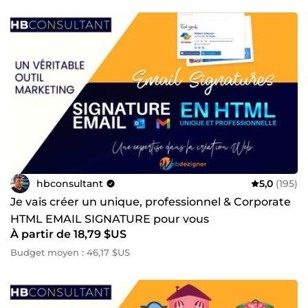
moi : J’ai collaboré avec des entreprises et particuliers du
monde entier, contribuant à des projets dans divers
secteurs (e-commerce, santé, éducation, services, etc.).
Grâce à mes solutions, mes clients ont pu : ● Augmenter
leurs ventes ● Optimiser leur visibilité en ligne ●
Automatiser leurs processus 📩 Prêt à concrétiser vos idées
? Contactez-moi dès aujourd'hui ! Je suis disponible pour
discuter de vos besoins et trouver ensemble la solution
idéale. Faisons de vos projets une réussite ! 🙌 🌟 Votre
satisfaction est ma priorité. À très bientôt pour une
collaboration enrichissante ! 😊
hbconsultant
5,0
(195)
Je vais créer un unique, professionnel & Corporate
HTML EMAIL SIGNATURE pour vous
À partir de 18,79 $US
Budget moyen : 46,17 $US