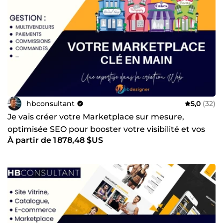
hbconsultant
5,0
(32)
Je vais créer votre Marketplace sur mesure,
optimisée SEO pour booster votre visibilité et vos
À partir de 1 878,48 $US
ventes