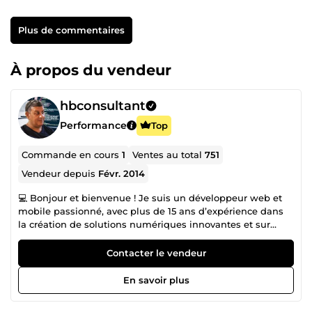
Plus de commentaires
À propos du vendeur
hbconsultant
Performance
Top
Commande en cours
1
Ventes au total
751
Vendeur depuis
Févr. 2014
💻 Bonjour et bienvenue ! Je suis un développeur web et
mobile passionné, avec plus de 15 ans d’expérience dans
la création de solutions numériques innovantes et sur
mesure. Que vous soyez une startup, une PME ou une
grande entreprise, je vous accompagne pour donner vie à
Contacter le vendeur
vos projets avec expertise, créativité et engagement. 🎯 Ce
que je peux faire pour vous : 1️⃣ Création de sites web
En savoir plus
modernes et performants : ● Sites vitrines, institutionnels
ou corporate. ● Boutiques en ligne et marketplaces