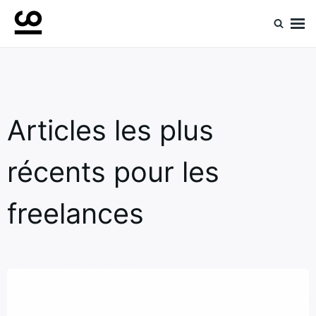
Skip
Search
to
for:
Retrouvez toute l'expertise de nos spécialistes
Experts ComeUp
content
Articles les plus
récents pour les
freelances