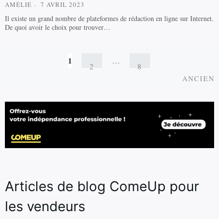
AMÉLIE
7 AVRIL 2023
Il existe un grand nombre de plateformes de rédaction en ligne sur Internet.
De quoi avoir le choix pour trouver…
Navigation
1
…
2
8
A
des
ANCIEN
articles
Articles de blog ComeUp pour
les vendeurs