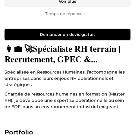
Voir plus
Temps de réponse :
—
Demander un devis gratuit
👩‍💼 🚀Spécialiste RH terrain |
Recrutement, GPEC &
transformation RH
Spécialisée en Ressources Humaines, j’accompagne les
entreprises dans leurs enjeux RH opérationnels et
stratégiques.
Chargée de ressources humaines en formation (Master
RH), je développe une expertise opérationnelle au sein
de EDF, dans un environnement industriel exigeant.
Au quotidien, j’accompagne les managers et les équipes
sur l’ensemble des sujets RH : recrutement,
développement des compétences, organisation du
Portfolio