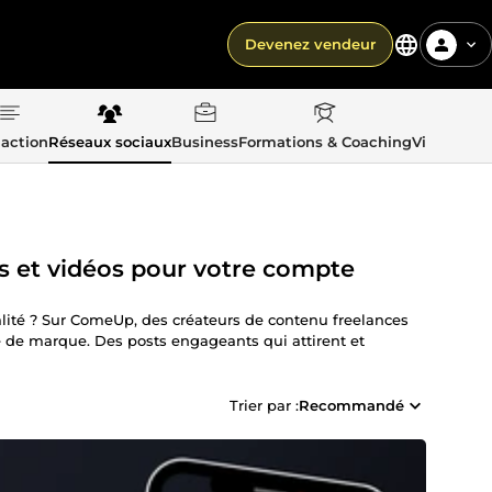
Devenez vendeur
action
Réseaux sociaux
Business
Formations & Coaching
Vie quotid
s et vidéos pour votre compte
lité ? Sur ComeUp, des créateurs de contenu freelances
té de marque. Des posts engageants qui attirent et
Trier par :
Recommandé