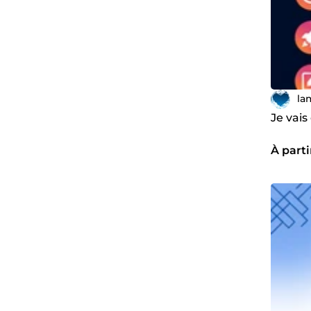
la
Je vai
À parti