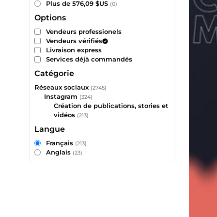
Plus de 576,09 $US
(0)
Options
Vendeurs professionels
Vendeurs vérifiés
Livraison express
Services déjà commandés
Catégorie
Réseaux sociaux
(2745)
Instagram
(324)
Création de publications, stories et
vidéos
(213)
Langue
Français
(213)
Anglais
(23)