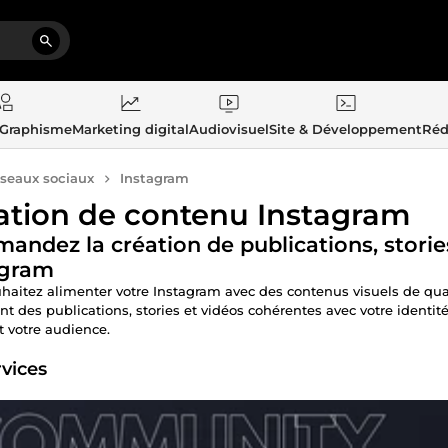
 Graphisme
Marketing digital
Audiovisuel
Site & Développement
Réd
seaux sociaux
Instagram
ation de contenu Instagram
ndez la création de publications, storie
agram
haitez alimenter votre Instagram avec des contenus visuels de qua
nt des publications, stories et vidéos cohérentes avec votre identi
nt votre audience.
rvices