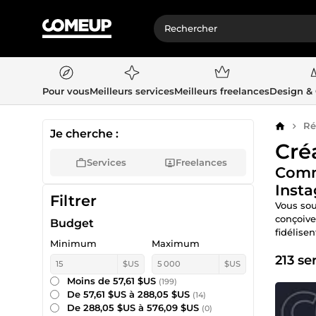
Pour vous
Meilleurs services
Meilleurs freelances
Design &
Ré
Accueil
Je cherche :
Cré
Services
Freelances
Comma
Inst
Filtrer
Vous sou
conçoive
Budget
fidélise
Minimum
Maximum
213 se
$US
$US
Moins de 57,61 $US
(199)
De 57,61 $US à 288,05 $US
(14)
De 288,05 $US à 576,09 $US
(0)