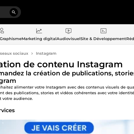
 Graphisme
Marketing digital
Audiovisuel
Site & Développement
Réd
seaux sociaux
Instagram
ation de contenu Instagram
ndez la création de publications, storie
agram
haitez alimenter votre Instagram avec des contenus visuels de qua
nt des publications, stories et vidéos cohérentes avec votre identi
nt votre audience.
rvices