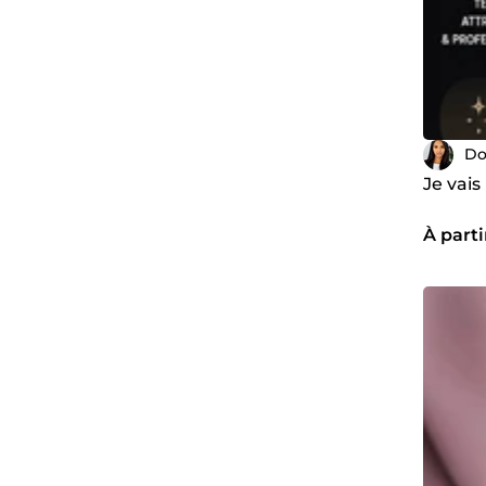
Do
Je vais
À parti