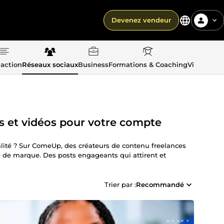
Devenez vendeur
action
Réseaux sociaux
Business
Formations & Coaching
Vie quotid
s et vidéos pour votre compte
lité ? Sur ComeUp, des créateurs de contenu freelances
té de marque. Des posts engageants qui attirent et
Trier par :
Recommandé