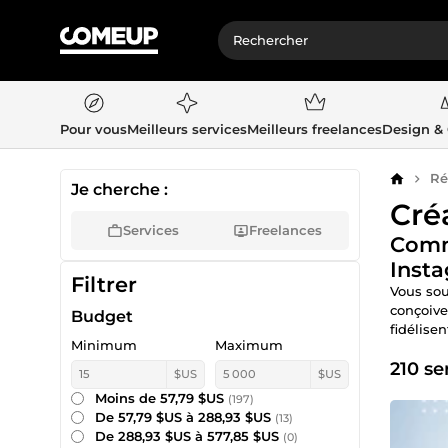
Pour vous
Meilleurs services
Meilleurs freelances
Design &
Ré
Accueil
Je cherche :
Cré
Services
Freelances
Comma
Inst
Filtrer
Vous sou
conçoive
Budget
fidélise
Minimum
Maximum
210 se
$US
$US
Moins de 57,79 $US
(197)
De 57,79 $US à 288,93 $US
(13)
De 288,93 $US à 577,85 $US
(0)