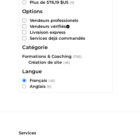
Plus de 576,19 $US
(0)
Options
Vendeurs professionels
Vendeurs vérifiés
Livraison express
Services déjà commandés
Catégorie
Formations & Coaching
(1156)
Création de site
(46)
Langue
Français
(46)
Anglais
(6)
Services