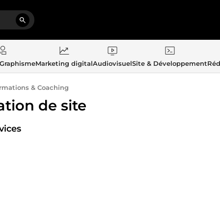
 Graphisme
Marketing digital
Audiovisuel
Site & Développement
Réd
rmations & Coaching
ation de site
vices