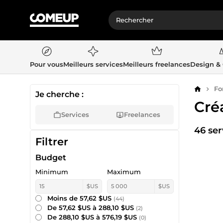
Pour vous
Meilleurs services
Meilleurs freelances
Design &
Fo
Accueil
Je cherche :
Cré
Services
Freelances
46 ser
Filtrer
Budget
Minimum
Maximum
$US
$US
Moins de 57,62 $US
(44)
De 57,62 $US à 288,10 $US
(2)
De 288,10 $US à 576,19 $US
(0)