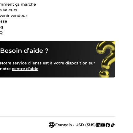
mment ça marche
s valeurs
venir vendeur
esse
og
Q
Besoin d’aide ?
Notre service clients est à votre disposition sur
notre
centre d’aide
Français • USD ($US)