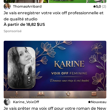
ThomasArribard
5,0
(2)
Je vais enregistrer votre voix off professionnelle et
de qualité studio
À partir de 18,82 $US
Sponsorisé
Karine_VoixOff
Nouveau
Je vais prêter ma voix off pour votre roman de New