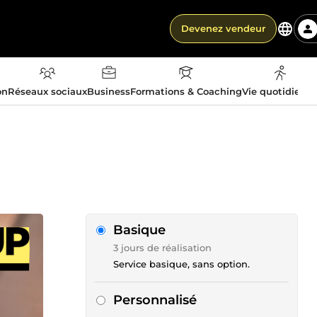
Devenez vendeur
on
Réseaux sociaux
Business
Formations & Coaching
Vie quotidienn
Basique
3 jours de réalisation
Service basique, sans option.
Personnalisé