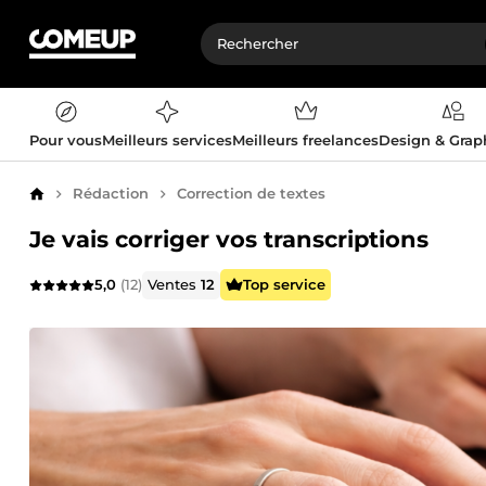
Pour vous
Meilleurs services
Meilleurs freelances
Design & Gra
Rédaction
Correction de textes
Accueil
Je vais corriger vos transcriptions
5,0
(12)
Ventes
12
Top service