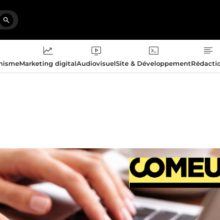
phisme
Marketing digital
Audiovisuel
Site & Développement
Rédacti