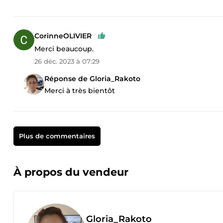
CorinneOLIVIER
Merci beaucoup.
26 déc. 2023 à 07:29
Réponse de Gloria_Rakoto
Merci à très bientôt
Plus de commentaires
À propos du vendeur
Gloria_Rakoto