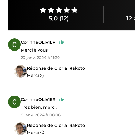
5,0
(12)
12 
CorinneOLIVIER
Merci à vous
23 janv. 2024 à 11:39
Réponse de Gloria_Rakoto
Merci :-)
CorinneOLIVIER
Très bien, merci.
8 janv. 2024 à 08:06
Réponse de Gloria_Rakoto
Merci 😉