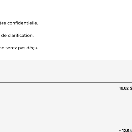
re confidentielle.
e clarification.
ne serez pas déçu.
18,82 
+ 12,5