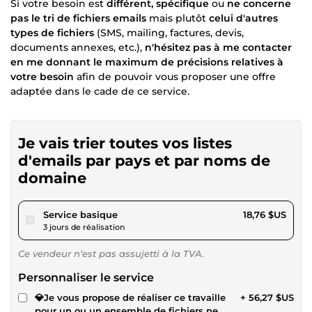
Si votre besoin est
différent, spécifique
ou
ne concerne
pas le tri de fichiers emails
mais plutôt
celui d'autres
types de fichiers
(SMS, mailing, factures, devis,
documents annexes, etc.),
n'hésitez pas à me contacter
en me donnant le maximum de précisions relatives à
votre besoin
afin de pouvoir vous proposer une offre
adaptée dans le cade de ce service.
Je vais trier toutes vos listes
d'emails par pays et par noms de
domaine
pour 17,29 $US
Service basique
18,76 $US
3 jours de réalisation
Ce vendeur n’est pas assujetti à la TVA.
Personnaliser le service
💎Je vous propose de réaliser ce travaille
+ 56,27 $US
pour un ou un ensemble de fichiers ne