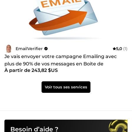
EmailVerifier
5,0
(1)
Je vais envoyer votre campagne Emailing avec
plus de 90% de vos messages en Boite de
À partir de 243,82 $US
Réception
Voir tous ses services
Besoin d’aide ?