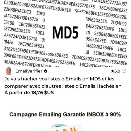
EmailVerifier
5,0
(2)
Je vais hacher vos listes d'Emails en MD5 et les
comparer avec d'autres listes d'Emails Hachés en
À partir de 18,76 $US
MD5