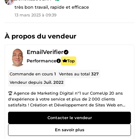
très bon travail, rapide et efficace
13 mars 2023 à 09:39
À propos du vendeur
EmailVerifier
Performance
Top
Commande en cours
1
Ventes au total
327
Vendeur depuis
Juil. 2022
🏆 Agence de Marketing Digital n°1 sur ComeUp 20 ans
d'expérience à votre service et plus de 2 000 clients
satisfaits ! Création et Développement de Sites Web en
CMS ou entièrement codés Sur-Mesure : ✅ Sites Carte de
Visites ✅ Sites Vitrines ✅ Sites E-Commerces ✅ Sites
Contacter le vendeur
Communautaires ✅Blogs 🎖️ Certification WIX / Wordpress /
Prestashop / Shopify / Woocommerce / Laravel et Joomla!
En savoir plus
Vente de Fichiers Complets avec Emails 100% Valides