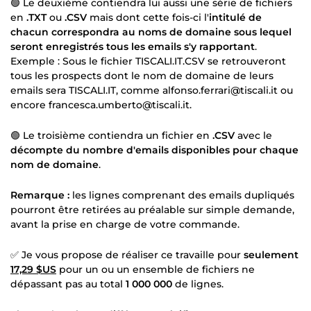
🟢 Le deuxième contiendra lui aussi une série de fichiers
en
.TXT
ou
.CSV
mais dont cette fois-ci l'
intitulé de
chacun correspondra au noms de domaine sous lequel
seront enregistrés tous les emails s'y rapportant
.
Exemple : Sous le fichier TISCALI.IT.CSV se retrouveront
tous les prospects dont le nom de domaine de leurs
emails sera TISCALI.IT, comme alfonso.ferrari@tiscali.it ou
encore francesca.umberto@tiscali.it.
🟢 Le troisième contiendra un fichier en
.CSV
avec le
décompte du nombre d'emails disponibles pour chaque
nom de domaine
.
Remarque :
les lignes comprenant des emails dupliqués
pourront être retirées au préalable sur simple demande,
avant la prise en charge de votre commande.
✅ Je vous propose de réaliser ce travaille pour
seulement
17,29 $US
pour un ou un ensemble de fichiers ne
dépassant pas au total
1 000 000
de lignes.