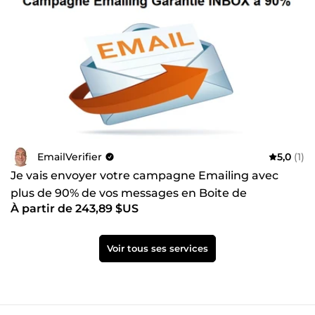
EmailVerifier
5,0
(1)
Je vais envoyer votre campagne Emailing avec
plus de 90% de vos messages en Boite de
À partir de 243,89 $US
Réception
Voir tous ses services