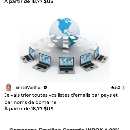
d'Adblock, ou d'Iframes. ✅ Garanti 100% SEO compatible.
À partir de 18,77 $US
MD5
EmailVerifier
5,0
(1)
Je vais trier toutes vos listes d'emails par pays et
par noms de domaine
À partir de 18,77 $US