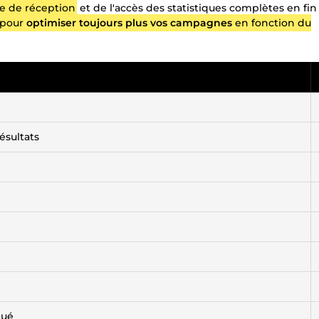
e de réception
et de l'accès des statistiques complètes en fin
 pour
optimiser toujours plus vos campagnes
en fonction du
ésultats
qué