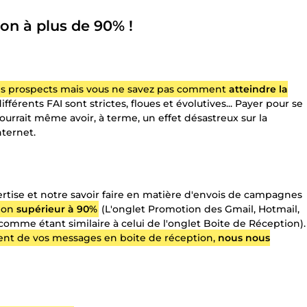
on à plus de 90% !
s prospects mais vous ne savez pas comment
atteindre la
fférents FAI sont strictes, floues et évolutives... Payer pour se
urrait même avoir, à terme, un effet désastreux sur la
nternet.
rtise et notre savoir faire en matière d'envois de campagnes
tion
supérieur à 90%
(L'onglet Promotion des Gmail, Hotmail,
comme étant similaire à celui de l'onglet Boite de Réception).
ment de vos messages en boite de réception,
nous nous