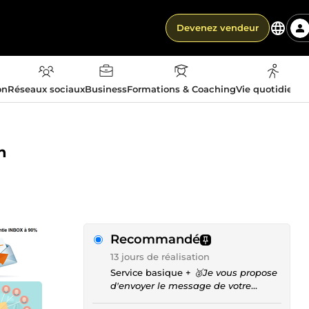
Devenez vendeur
on
Réseaux sociaux
Business
Formations & Coaching
Vie quotidienn
n
Recommandé
13 jours de réalisation
Service basique +
🥈Je vous propose
d'envoyer le message de votre
campagne Emailing vers maximum