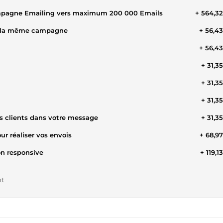
ampagne Emailing vers maximum 200 000 Emails
+ 564,3
de la même campagne
+ 56,4
+ 56,4
+ 31,3
+ 31,3
+ 31,3
es clients dans votre message
+ 31,3
ur réaliser vos envois
+ 68,9
on responsive
+ 119,1
nt