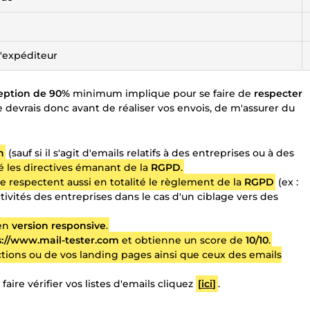
'expéditeur
eption de 90%
minimum implique pour se faire de
respecter
Je devrais donc avant de réaliser vos envois, de m'assurer du
n
(sauf si il s'agit d'emails relatifs à des entreprises ou à des
é les directives émanant de la
RGPD
.
e respectent aussi en totalité le règlement de la
RGPD
(ex :
ivités des entreprises dans le cas d'un ciblage vers des
en
version responsive
.
ps://www.mail-tester.com
et obtienne un score de
10/10
.
tions ou de vos landing pages ainsi que ceux des emails
 faire vérifier vos listes d'emails cliquez
[
ici
]
.