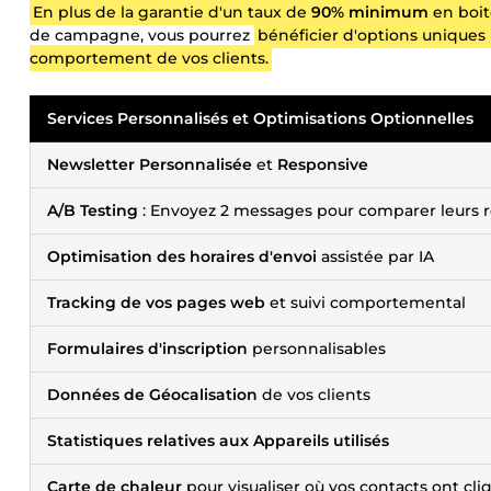
En plus de la garantie d'un taux de
90% minimum
en boit
de campagne, vous pourrez
bénéficier d'options uniques
comportement de vos clients.
Services Personnalisés et Optimisations Optionnelles
Newsletter Personnalisée
et
Responsive
A/B Testing
: Envoyez 2 messages pour comparer leurs r
Optimisation des horaires d'envoi
assistée par IA
Tracking de vos pages web
et suivi comportemental
Formulaires d'inscription
personnalisables
Données de Géocalisation
de vos clients
Statistiques relatives aux Appareils utilisés
Carte de chaleur
pour visualiser où vos contacts ont cli