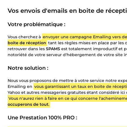
Vos envois d'emails en boite de récepti
Votre problématique :
Vous cherchez à
envoyer une campagne Emailing vers de
boite de réception
tant les règles mises en place par les di
retrouver dans les
SPAMS
est totalement improductif et po
notoriété de votre serveur d'hébergement de votre site i
Notre solution :
Nous vous proposons de mettre à votre service notre expe
Emailing en
vous garantissant un taux en boite de récep
Yahoo et autres messageries gratuites étant considéré ici 
Vous n'aurez rien à faire en ce qui concerne l'achemine
occuperons de tout
.
Une Prestation 100% PRO :