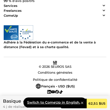
99 %
d’avis positifs
Services
Freelances
ComeUp
Adhère à la Fédération du e-commerce et de la vente à
distance (Fevad) et à sa charte qualité.
© 2026 5EUROS SAS
Conditions générales
Politique de confidentialité
Français • USD ($US)
Basique
Switch to ComeUp in English.
Commander
62,51 $US
4 j de réalisation