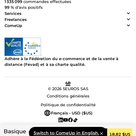
1 335 099
commandes effectuées
99 %
d’avis positifs
Services
Freelances
ComeUp
Adhère à la Fédération du e-commerce et de la vente à
distance (Fevad) et à sa charte qualité.
© 2026 5EUROS SAS
Conditions générales
Politique de confidentialité
Français • USD ($US)
Basique
Switch to ComeUp in English.
Commander
18,82 $US