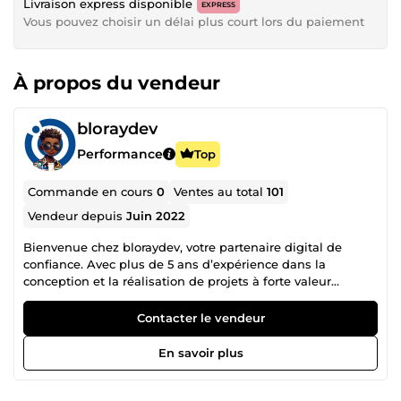
Livraison express disponible
EXPRESS
Vous pouvez choisir un délai plus court lors du paiement
À propos du vendeur
bloraydev
Performance
Top
Commande en cours
0
Ventes au total
101
Vendeur depuis
Juin 2022
Bienvenue chez bloraydev, votre partenaire digital de
confiance. Avec plus de 5 ans d’expérience dans la
conception et la réalisation de projets à forte valeur
ajoutée, nous accompagnons votre entreprise dans les
domaines suivants : 💻 E-commerce (création, optimisation
Contacter le vendeur
et maintenance de boutiques en ligne) 📢 Marketing
digital (campagnes Google Ads, Facebook Ads, stratégies
En savoir plus
de génération de leads) ⚙️ Maintenance de sites web
(sécurité, mises à jour, corrections de bugs) 🏆
Manipulation des CMS (WordPress, Shopify, PrestaShop) ==