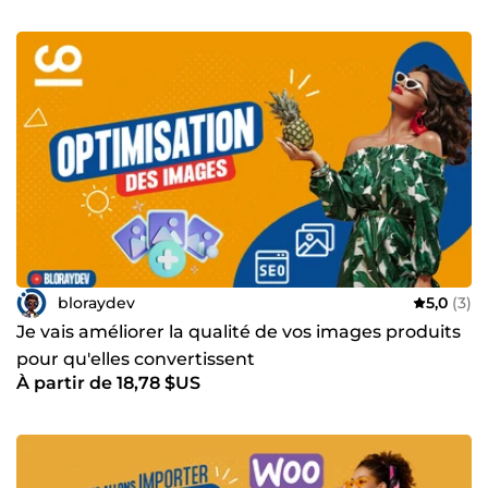
booster votre présence en ligne ? Nous sommes à votre
disposition pour : Analyser vos besoins spécifiques
Proposer une stratégie adaptée Concrétiser vos idées en
solutions performantes Contactez-nous dès aujourd’hui
pour discuter de votre projet et obtenir un devis
personnalisé. Ensemble, propulsons votre business vers de
nouveaux sommets ! 🎉 Ne laissez plus vos concurrents
vous dépasser : c’est le moment de passer à l’action !
bloraydev
5,0
(3)
Je vais améliorer la qualité de vos images produits
pour qu'elles convertissent
À partir de 18,78 $US